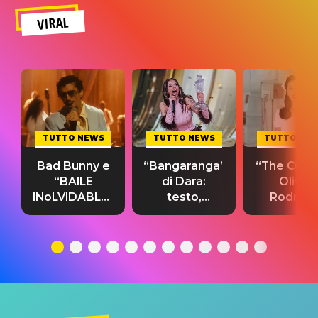
VIRAL
TUTTO NEWS
TUTTO NEWS
TUTTO NE
Bad Bunny e
“Bangaranga”
“The Cure”
“BAILE
di Dara:
Olivia
INoLVIDABLE”:
testo,
Rodrigo
testo,
traduzione e
testo,
traduzione e
significato
traduzion
significato
del singolo
significa