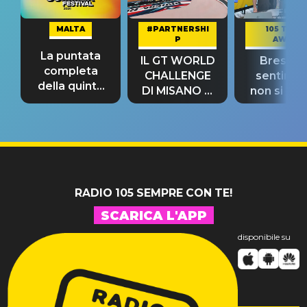
MALTA
#PARTNERSHI
105 TAKE
P
AWAY
La puntata
IL GT WORLD
Bresh: "I
completa
CHALLENGE
sentime
della quinta
DI MISANO si
non si pr
tappa
riconferma
fino alla n
un GRANDE
prima"
SUCCESSO!
RADIO 105 SEMPRE CON TE!
SCARICA L'APP
disponibile su