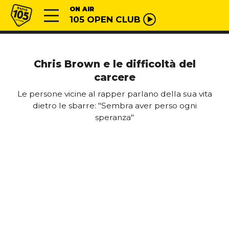
Vai al contenuto
Radio 105
ON AIR
105 OPEN CLUB
Chris Brown e le difficoltà del
carcere
Le persone vicine al rapper parlano della sua vita
dietro le sbarre: "Sembra aver perso ogni
speranza"