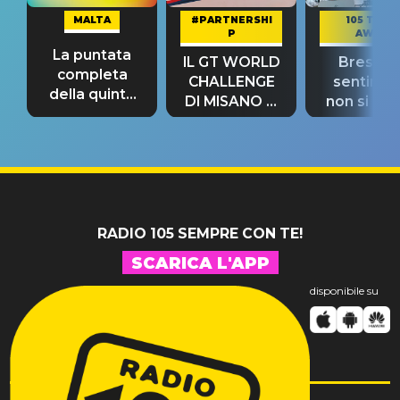
MALTA
#PARTNERSHI
105 TAKE
P
AWAY
La puntata
IL GT WORLD
Bresh: "I
completa
CHALLENGE
sentime
della quinta
DI MISANO si
non si pr
tappa
riconferma
fino alla n
un GRANDE
prima"
SUCCESSO!
RADIO 105 SEMPRE CON TE!
SCARICA L'APP
disponibile su