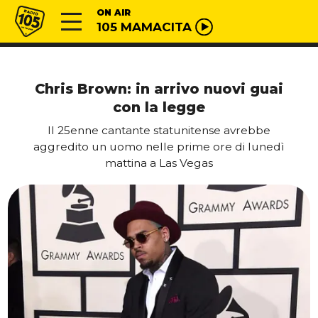
Vai al contenuto
Radio 105
ON AIR
105 MAMACITA
Chris Brown: in arrivo nuovi guai
con la legge
Il 25enne cantante statunitense avrebbe
aggredito un uomo nelle prime ore di lunedì
mattina a Las Vegas