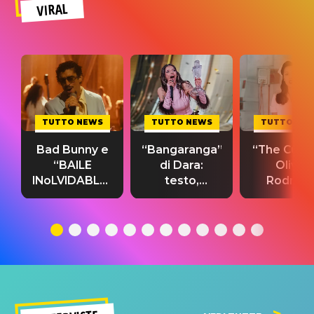
VIRAL
TUTTO NEWS
TUTTO NEWS
TUTTO NE
Bad Bunny e
“Bangaranga”
“The Cure”
“BAILE
di Dara:
Olivia
INoLVIDABLE”:
testo,
Rodrigo
testo,
traduzione e
testo,
traduzione e
significato
traduzion
significato
del singolo
significa