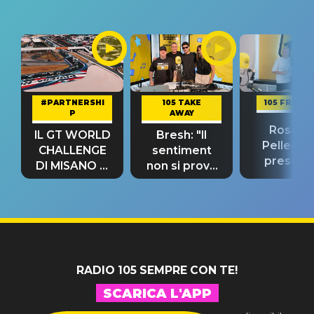
#PARTNERSHI
105 TAKE
105 FRIEND
P
AWAY
Rosario
IL GT WORLD
Bresh: "Il
Pellecch
CHALLENGE
sentiment
present
DI MISANO si
non si prova
“Così dov
riconferma
fino alla notte
andare
un GRANDE
prima"
SUCCESSO!
RADIO 105 SEMPRE CON TE!
SCARICA L'APP