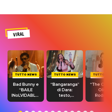
VIRAL
TUTTO NEWS
TUTTO NEWS
TUTTO NE
Bad Bunny e
“Bangaranga”
“The Cure”
“BAILE
di Dara:
Olivia
INoLVIDABLE”:
testo,
Rodrigo
testo,
traduzione e
testo,
traduzione e
significato
traduzion
significato
del singolo
significa