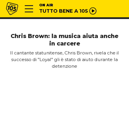
Vai al contenuto
Radio 105
ON AIR
TUTTO BENE A 105
Chris Brown: la musica aiuta anche
in carcere
Il cantante statunitense, Chris Brown, rivela che il
successo di "Loyal" gli è stato di aiuto durante la
detenzione