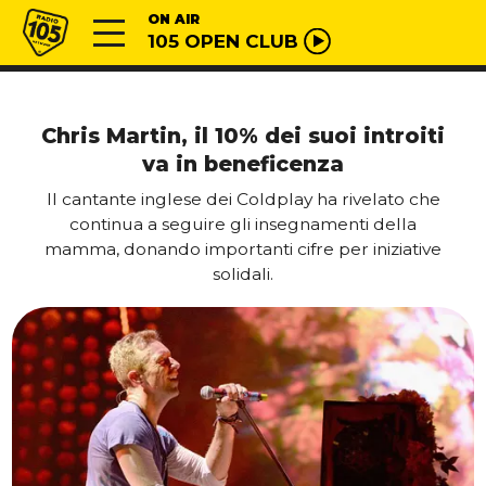
Vai al contenuto
Radio 105
ON AIR
105 OPEN CLUB
Chris Martin, il 10% dei suoi introiti
va in beneficenza
Il cantante inglese dei Coldplay ha rivelato che
continua a seguire gli insegnamenti della
mamma, donando importanti cifre per iniziative
solidali.