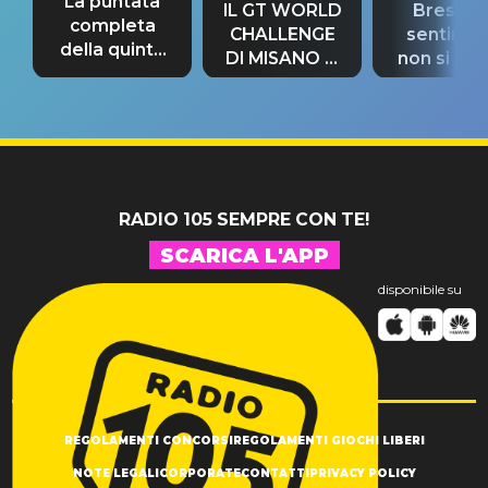
La puntata
IL GT WORLD
Bresh: "I
completa
CHALLENGE
sentime
della quinta
DI MISANO si
non si pr
tappa
riconferma
fino alla n
un GRANDE
prima"
SUCCESSO!
RADIO 105 SEMPRE CON TE!
SCARICA L'APP
disponibile su
REGOLAMENTI CONCORSI
REGOLAMENTI GIOCHI LIBERI
NOTE LEGALI
CORPORATE
CONTATTI
PRIVACY POLICY