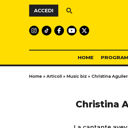
Vai al contenuto
ACCEDI
HOME
PROGRAM
Home
»
Articoli
»
Music biz
»
Christina Aguiler
Christina A
La cantante aveva