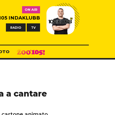
ON AIR
105 INDAKLUBB
RADIO
TV
OTO
na a cantare
l cartone animato.