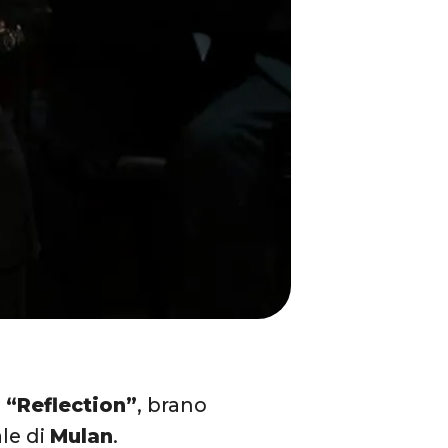
a “Reflection”
, brano
ale di
Mulan
.