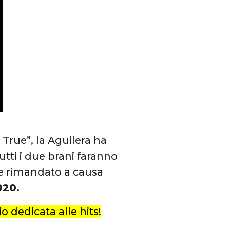
 True”, la Aguilera ha
utti i due brani faranno
e rimandato a causa
020.
o dedicata alle hits!