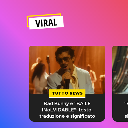
VIRAL
TUTTO NEWS
Bad Bunny e “BAILE
“
INoLVIDABLE”: testo,
traduzione e significato
s