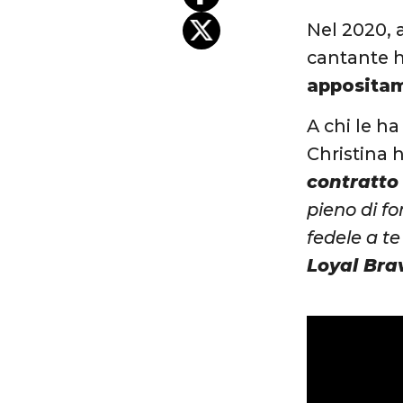
Nel 2020, a
cantante h
appositam
A chi le h
Christina 
contratto
pieno di f
fedele a t
Loyal Brav