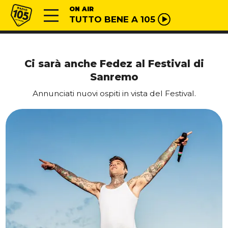
Vai al contenuto
Radio 105
ON AIR
TUTTO BENE A 105
Ci sarà anche Fedez al Festival di
Sanremo
Annunciati nuovi ospiti in vista del Festival.