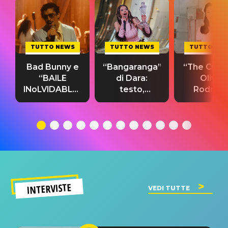
TUTTO NEWS
TUTTO NEWS
TUTTO NE
Bad Bunny e
“Bangaranga”
“The Cure”
“BAILE
di Dara:
Olivia
INoLVIDABLE”:
testo,
Rodrigo
testo,
traduzione e
testo,
traduzione e
significato
traduzion
significato
del singolo
significa
INTERVISTE
VEDI TUTTE