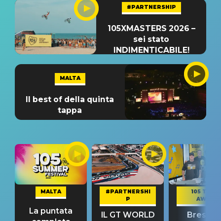
#PARTNERSHIP
105XMASTERS 2026 –
sei stato
INDIMENTICABILE!
MALTA
Il best of della quinta
tappa
MALTA
#PARTNERSHI
105 TAKE
P
AWAY
La puntata
IL GT WORLD
Bresh: "I