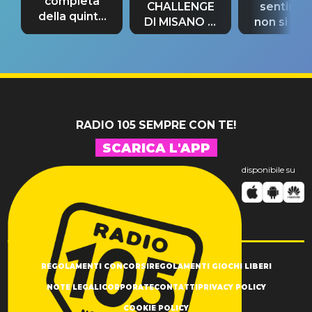
completa
CHALLENGE
sentime
della quinta
DI MISANO si
non si pr
tappa
riconferma
fino alla n
un GRANDE
prima"
SUCCESSO!
RADIO 105 SEMPRE CON TE!
SCARICA L'APP
disponibile su
REGOLAMENTI CONCORSI
REGOLAMENTI GIOCHI LIBERI
NOTE LEGALI
CORPORATE
CONTATTI
PRIVACY POLICY
COOKIE POLICY