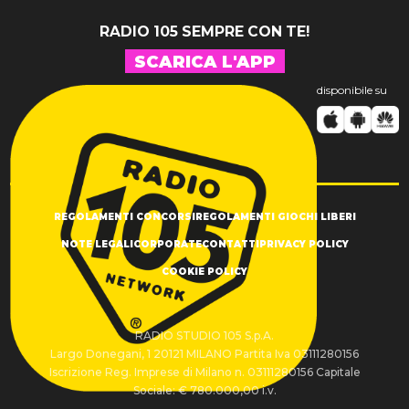
RADIO 105 SEMPRE CON TE!
SCARICA L'APP
disponibile su
REGOLAMENTI CONCORSI
REGOLAMENTI GIOCHI LIBERI
NOTE LEGALI
CORPORATE
CONTATTI
PRIVACY POLICY
COOKIE POLICY
RADIO STUDIO 105 S.p.A.
Largo Donegani, 1 20121 MILANO Partita Iva 03111280156
Iscrizione Reg. Imprese di Milano n. 03111280156 Capitale
Sociale: € 780.000,00 i.v.