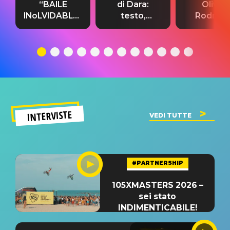
“BAILE
di Dara:
Olivia
INoLVIDABLE”:
testo,
Rodrigo
testo,
traduzione e
testo,
traduzione e
significato
traduzion
significato
del singolo
significa
INTERVISTE
VEDI TUTTE
#PARTNERSHIP
105XMASTERS 2026 –
sei stato
INDIMENTICABILE!