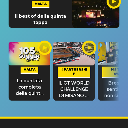
MALTA
Il best of della quinta
tappa
MALTA
#PARTNERSHI
105 TAKE
P
AWAY
La puntata
IL GT WORLD
Bresh: "I
completa
CHALLENGE
sentime
della quinta
DI MISANO si
non si pr
tappa
riconferma
fino alla n
un GRANDE
prima"
SUCCESSO!