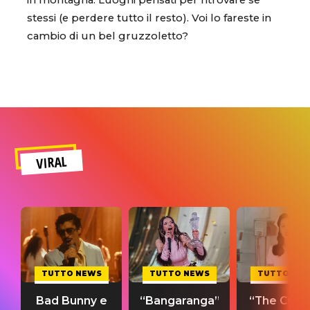
in montagna. Luoghi pensati per ritrovare se
stessi (e perdere tutto il resto). Voi lo fareste in
cambio di un bel gruzzoletto?
VIRAL
TUTTO NEWS
TUTTO NEWS
TUTTO NE
Bad Bunny e
“Bangaranga”
“The Cure”