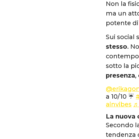
Non la fis
ma un att
potente di 
Sui social 
stesso
. N
contempora
sotto la p
presenza
,
@erikago
a 10/10 ☔️
#
ainvibes
♬
La nuova c
Secondo la
tendenza c