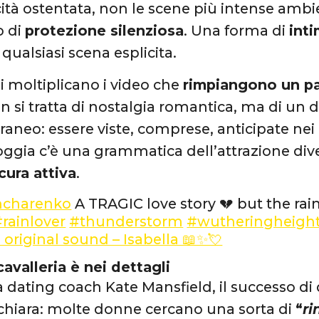
icità ostentata, non le scene più intense ambi
o di
protezione silenziosa
. Una forma di
inti
qualsiasi scena esplicita.
si moltiplicano i video che
rimpiangono un pa
on si tratta di nostalgia romantica, ma di un 
neo: essere viste, comprese, anticipate nei b
ioggia c’è una grammatica dell’attrazione dive
cura attiva
.
ncharenko
A TRAGIC love story 💔 but the rai
rainlover
#thunderstorm
#wutheringheigh
 original sound – Isabella 📖✨💘
avalleria è nei dettagli
 dating coach Kate Mansfield, il successo di 
hiara: molte donne cercano una sorta di
“
ri