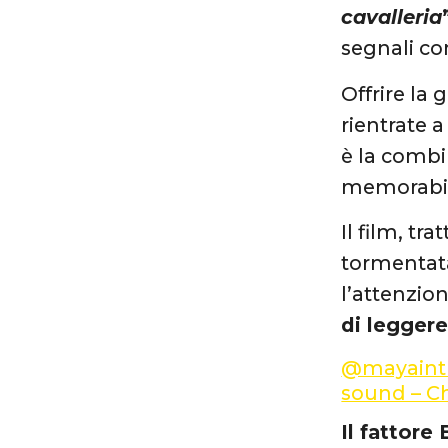
cavalleria
segnali co
Offrire la 
rientrate 
è la combi
memorabil
Il film, tr
tormentata
l’attenzio
di leggere
@mayainth
sound – Ch
Il fattore 