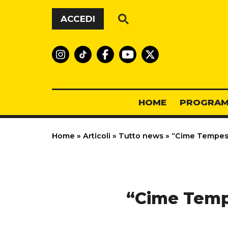
Vai al contenuto
ACCEDI
HOME
PROGRAM
Home
»
Articoli
»
Tutto news
»
“Cime Tempesto
“Cime Tempe