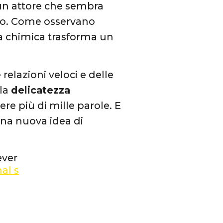
 un attore che sembra
ato. Come osservano
La chimica trasforma un
relazioni veloci e delle
 la
delicatezza
re più di mille parole. E
una nuova idea di
ever
al s