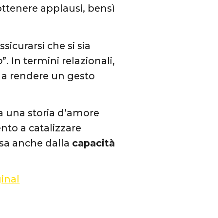
 ottenere applausi, bensì
sicurarsi che si sia
o
”. In termini relazionali,
a rendere un gesto
ta una storia d’amore
to a catalizzare
ssa anche dalla
capacità
inal