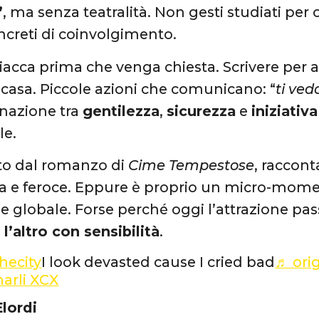
”
, ma senza teatralità. Non gesti studiati per
ncreti di coinvolgimento.
giacca prima che venga chiesta. Scrivere per as
a casa. Piccole azioni che comunicano: “
ti ved
nazione tra
gentilezza
,
sicurezza
e
iniziativa
e.
atto dal romanzo di
Cime Tempestose
, raccon
 e feroce. Eppure è proprio un micro-momen
ne globale. Forse perché oggi l’attrazione pa
 l’altro con sensibilità
.
ecity
I look devasted cause I cried bad
♬ orig
arli XCX
Elordi