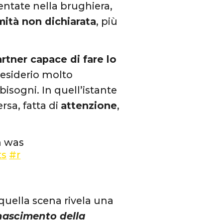
entate nella brughiera,
mità non dichiarata
, più
rtner capace di fare lo
desiderio molto
isogni. In quell’istante
rsa, fatta di
attenzione
,
n was
ts
#r
quella scena rivela una
nascimento della