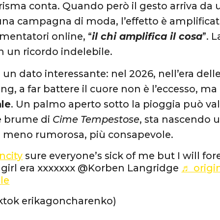
carisma conta. Quando però il gesto arriva da
una campagna di moda, l’effetto è amplific
entatori online, “
il chi amplifica il cosa
”. 
n un ricordo indelebile.
un dato interessante: nel 2026, nell’era delle 
ng, a far battere il cuore non è l’eccesso, ma
ale
. Un palmo aperto sotto la pioggia può vale
 le brume di
Cime Tempestose
, sta nascendo 
à: meno rumorosa, più consapevole.
city
sure everyone’s sick of me but I will for
 girl era xxxxxxx @Korben Langridge
♬ origin
le
tiktok erikagoncharenko)