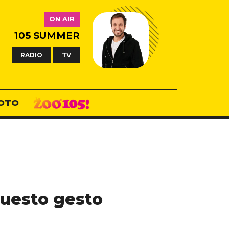
ON AIR
105 SUMMER
RADIO
TV
OTO
questo gesto