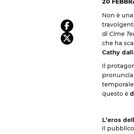
20 FEBBR
Non è una 
travolgent
di
Cime Te
che ha sc
Cathy dall
Il protago
pronuncia 
temporale.
questo è
d
L’eros del
Il pubblic