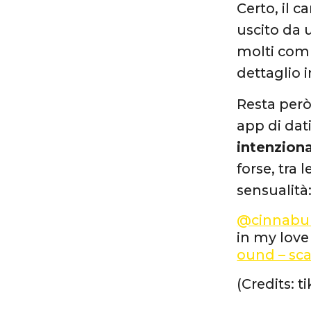
Certo, il 
uscito da 
molti comm
dettaglio i
Resta però 
app di dati
intenzion
forse, tra
sensualit
@cinnabun
in my love
ound – sca
(Credits: 