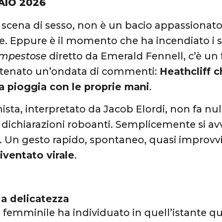
AIO 2026
scena di sesso, non è un bacio appassionato
e. Eppure è il momento che ha incendiato i 
mpestose
diretto da Emerald Fennell, c’è 
atenato un’ondata di commenti:
Heathcliff c
a pioggia con le proprie mani
.
nista, interpretato da Jacob Elordi, non fa nul
dichiarazioni roboanti. Semplicemente si avv
 Un gesto rapido, spontaneo, quasi improvv
iventato virale
.
la delicatezza
o femminile ha individuato in quell’istante q