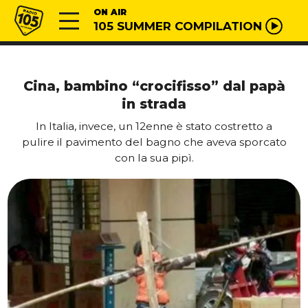
Vai al contenuto
Radio 105
ON AIR
105 SUMMER COMPILATION
Cina, bambino “crocifisso” dal papà
in strada
In Italia, invece, un 12enne è stato costretto a
pulire il pavimento del bagno che aveva sporcato
con la sua pipì.