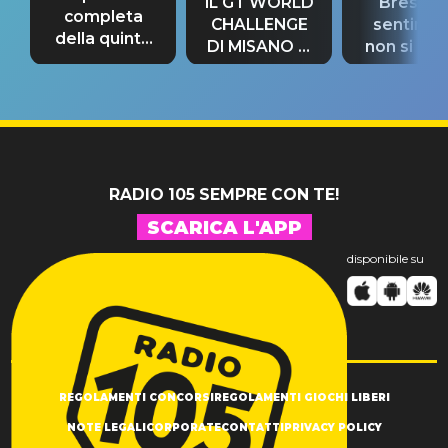
IL GT WORLD
Bresh: "I
completa
CHALLENGE
sentime
della quinta
DI MISANO si
non si pr
tappa
riconferma
fino alla n
un GRANDE
prima"
SUCCESSO!
RADIO 105 SEMPRE CON TE!
SCARICA L'APP
disponibile su
REGOLAMENTI CONCORSI
REGOLAMENTI GIOCHI LIBERI
NOTE LEGALI
CORPORATE
CONTATTI
PRIVACY POLICY