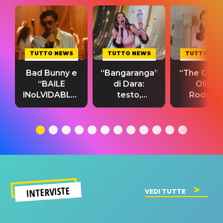
TUTTO NEWS
TUTTO NEWS
TUTTO NE
Bad Bunny e
“Bangaranga”
“The Cure”
“BAILE
di Dara:
Olivia
INoLVIDABLE”:
testo,
Rodrigo
testo,
traduzione e
testo,
traduzione e
significato
traduzion
significato
del singolo
significa
INTERVISTE
VEDI TUTTE