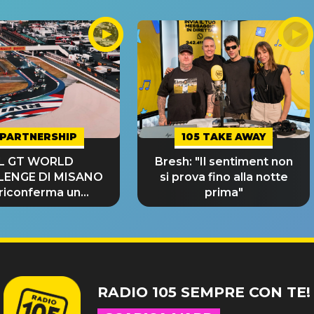
PARTNERSHIP
105 TAKE AWAY
IL GT WORLD
Bresh: "Il sentiment non
LENGE DI MISANO
si prova fino alla notte
 riconferma un
prima"
NDE SUCCESSO!
RADIO 105 SEMPRE CON TE!