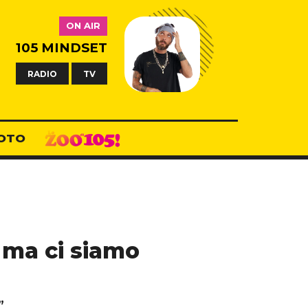
ON AIR
105 MINDSET
RADIO
TV
OTO
 ma ci siamo
”