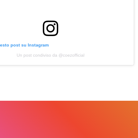
uesto post su Instagram
Un post condiviso da @coezofficial