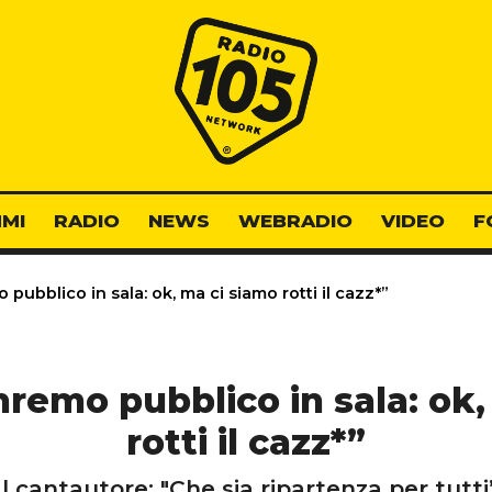
Radio 105
MI
RADIO
NEWS
WEBRADIO
VIDEO
F
pubblico in sala: ok, ma ci siamo rotti il cazz*”
nremo pubblico in sala: ok,
rotti il cazz*”
Il cantautore: "Che sia ripartenza per tutti