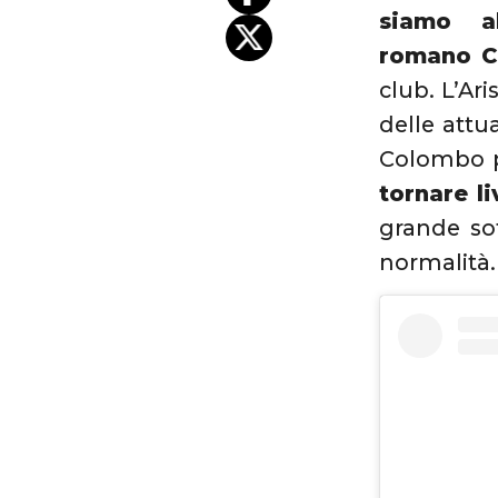
siamo a
romano C
club. L’Ar
delle attua
Colombo p
tornare l
grande so
normalità.