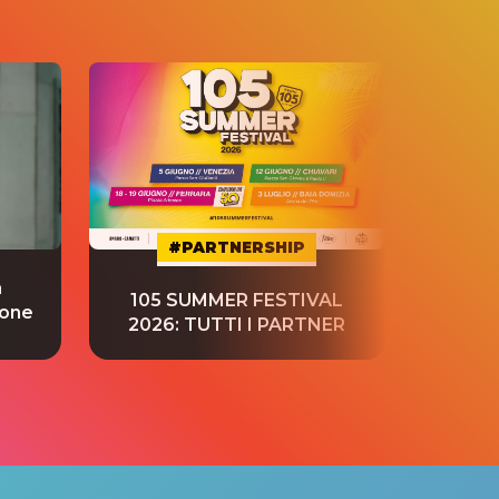
#PARTNERSHIP
a
“S
105 SUMMER FESTIVAL
ione
tradu
2026: TUTTI I PARTNER