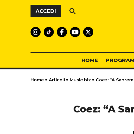
Vai al contenuto
ACCEDI
HOME
PROGRAM
Home
»
Articoli
»
Music biz
»
Coez: “A Sanremo 
Coez: “A Sa