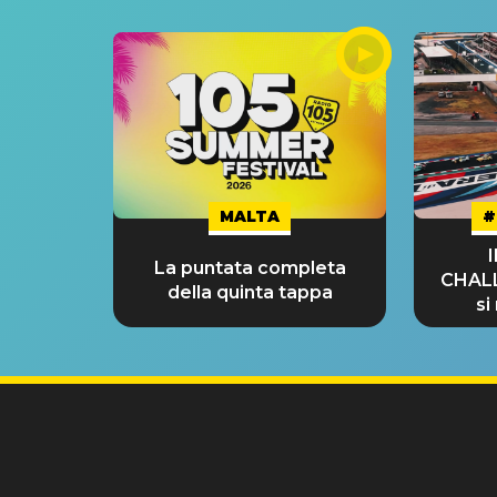
MALTA
#
La puntata completa
CHAL
della quinta tappa
si
GRA