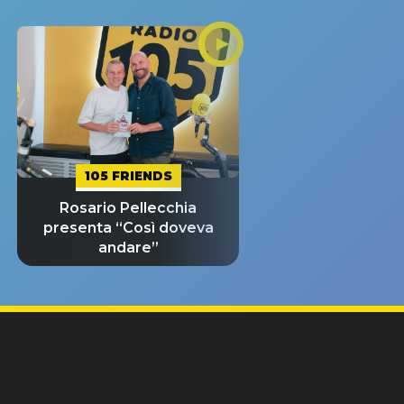
105 FRIENDS
Rosario Pellecchia
presenta “Così doveva
andare”