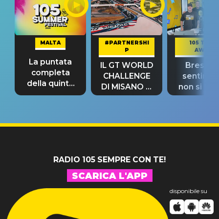
MALTA
#PARTNERSHI
105 TAKE
P
AWAY
La puntata
IL GT WORLD
Bresh: "I
completa
CHALLENGE
sentime
della quinta
DI MISANO si
non si pr
tappa
riconferma
fino alla n
un GRANDE
prima"
SUCCESSO!
RADIO 105 SEMPRE CON TE!
SCARICA L'APP
disponibile su