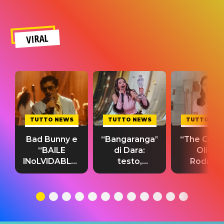
VIRAL
TUTTO NEWS
TUTTO NEWS
TUTTO NE
Bad Bunny e
“Bangaranga”
“The Cure”
“BAILE
di Dara:
Olivia
INoLVIDABLE”:
testo,
Rodrigo
testo,
traduzione e
testo,
traduzione e
significato
traduzion
significato
del singolo
significa