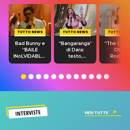
TUTTO NEWS
TUTTO NEWS
TUTTO NE
Bad Bunny e
“Bangaranga”
“The Cure”
“BAILE
di Dara:
Olivia
INoLVIDABLE”:
testo,
Rodrigo
testo,
traduzione e
testo,
traduzione e
significato
traduzion
significato
del singolo
significa
INTERVISTE
VEDI TUTTE