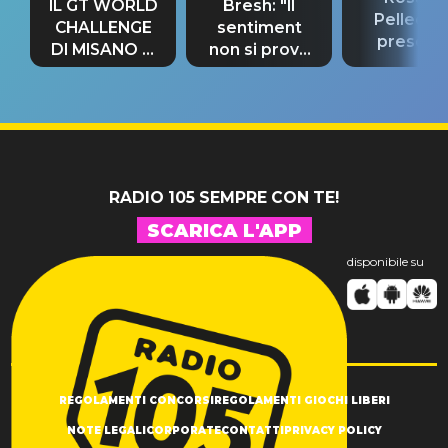
IL GT WORLD
Bresh: "Il
Pellecch
CHALLENGE
sentiment
present
DI MISANO si
non si prova
“Così dov
riconferma
fino alla notte
andare
un GRANDE
prima"
SUCCESSO!
RADIO 105 SEMPRE CON TE!
SCARICA L'APP
disponibile su
REGOLAMENTI CONCORSI
REGOLAMENTI GIOCHI LIBERI
NOTE LEGALI
CORPORATE
CONTATTI
PRIVACY POLICY