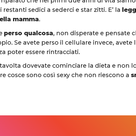
parato che nei primi due anni di vita siamo
 restanti sedici a sederci e star zitti. E’ la
legg
della mamma
.
te
perso qualcosa
, non disperate e pensate 
ppio. Se avete perso il cellulare invece, avete
a poter essere rintracciati.
stavolta dovevate cominciare la dieta e non l
tre cosce sono così sexy che non riescono a
s