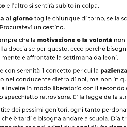
to
e l’altro si sentirà subito in colpa.
a al giorno
toglie chiunque di torno, se la sc
Procuratevi un cestino.
 sempre che la
motivazione e la volontà
non 
della doccia se per questo, ecco perché bisogn
 mente e affrontate la settimana da leoni.
e con serenità il concetto per cui la
pazienz
nel conducente dietro di noi, ma non in que
 a inveire in modo liberatorio con il secondo e
 specchietto retrovisore. E’ la legge della st
entite dei pessimi genitori, ogni tanto perdon
 che è tardi e bisogna andare a scuola. D’alt