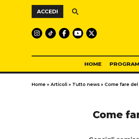
Vai al contenuto
ACCEDI
HOME
PROGRAM
Home
»
Articoli
»
Tutto news
»
Come fare del l
Come fare