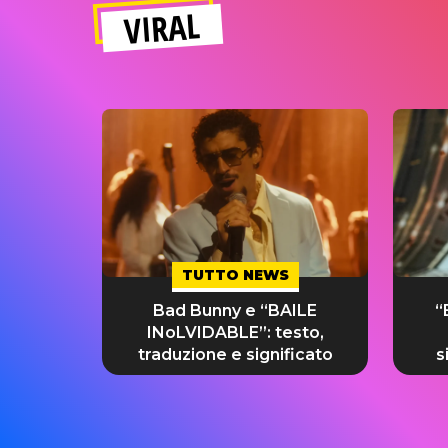
VIRAL
TUTTO NEWS
Bad Bunny e “BAILE
“
INoLVIDABLE”: testo,
traduzione e significato
s