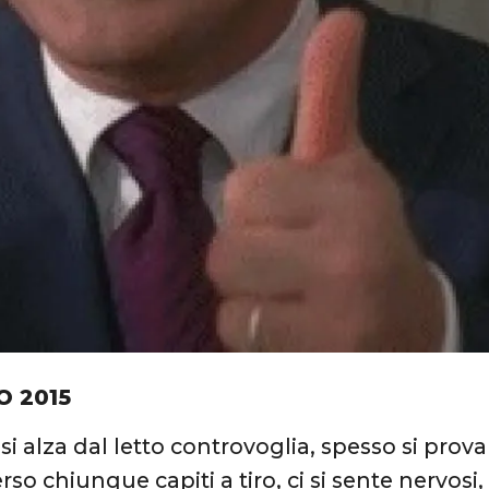
O 2015
 si alza dal letto controvoglia, spesso si prova
so chiunque capiti a tiro, ci si sente nervosi, s