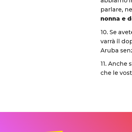
abbiamo im
parlare, nei
nonna e 
10. Se ave
varrà il do
Aruba senz
11. Anche 
che le vos