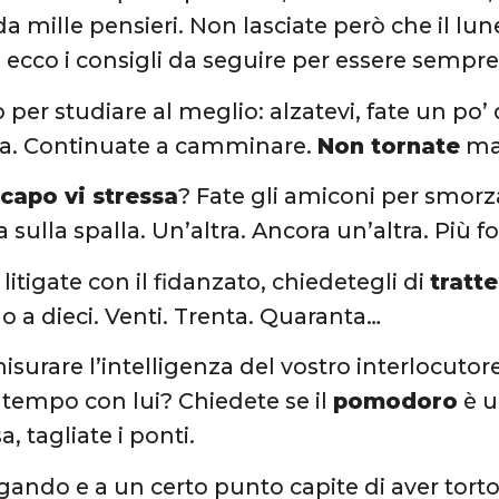
 mille pensieri. Non lasciate però che il luned
 ecco i consigli da seguire per essere sempr
o per studiare al meglio: alzatevi, fate un po’
. Continuate a camminare.
Non tornate
mai
o
capo vi stressa
? Fate gli amiconi per smorz
 sulla spalla. Un’altra. Ancora un’altra. Più fo
itigate con il fidanzato, chiedetegli di
tratte
no a dieci. Venti. Trenta. Quaranta…
isurare l’intelligenza del vostro interlocutore
 tempo con lui? Chiedete se il
pomodoro
è u
a, tagliate i ponti.
itigando e a un certo punto capite di aver tor