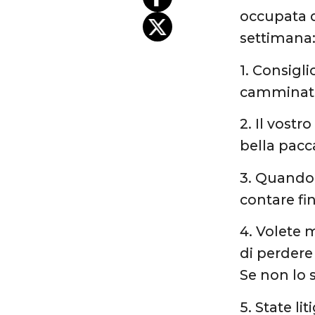
occupata da
settimana:
1. Consigli
camminata
2. Il vostr
bella pacca
3. Quando l
contare fi
4. Volete m
di perdere
Se non lo s
5. State l