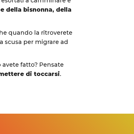
 esortati a camminare e
e della bisnonna, della
che quando la ritroverete
 la scusa per migrare ad
o avete fatto? Pensate
mettere di toccarsi
.