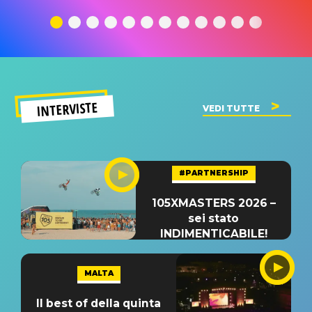
traduzione e
significato
traduzion
significato
del singolo
significa
INTERVISTE
VEDI TUTTE
#PARTNERSHIP
105XMASTERS 2026 –
sei stato
INDIMENTICABILE!
MALTA
Il best of della quinta