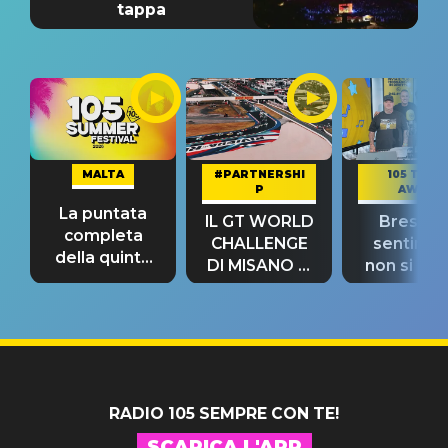
tappa
MALTA
#PARTNERSHI
105 TAKE
P
AWAY
La puntata
IL GT WORLD
Bresh: "I
completa
CHALLENGE
sentime
della quinta
DI MISANO si
non si pr
tappa
riconferma
fino alla n
un GRANDE
prima"
SUCCESSO!
RADIO 105 SEMPRE CON TE!
SCARICA L'APP