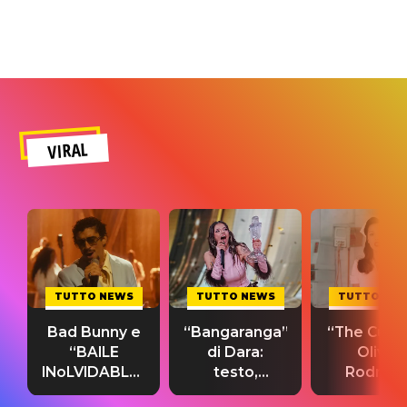
VIRAL
TUTTO NEWS
TUTTO NEWS
TUTTO NE
Bad Bunny e
“Bangaranga”
“The Cure”
“BAILE
di Dara:
Olivia
INoLVIDABLE”:
testo,
Rodrigo
testo,
traduzione e
testo,