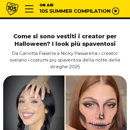
Vai al contenuto
Radio 105
ON AIR
105 SUMMER COMPILATION
Come si sono vestiti i creator per
Halloween? I look più spaventosi
Da Carlotta Fiasella a Nicky Passarella: i creator
svelano i costumi più spaventosi della notte delle
streghe 2025