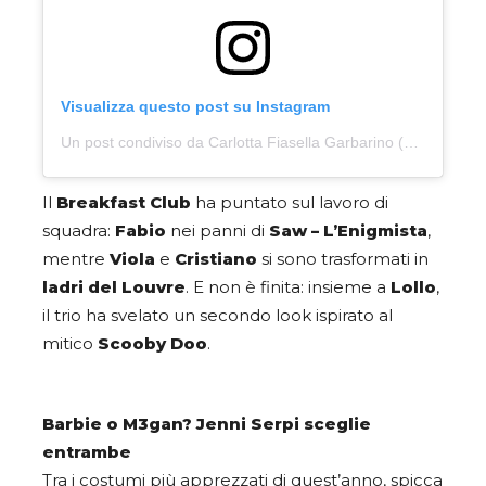
Visualizza questo post su Instagram
Un post condiviso da Carlotta Fiasella Garbarino (@carlottafiasella)
Il
Breakfast Club
ha puntato sul lavoro di
squadra:
Fabio
nei panni di
Saw – L’Enigmista
,
mentre
Viola
e
Cristiano
si sono trasformati in
ladri del Louvre
. E non è finita: insieme a
Lollo
,
il trio ha svelato un secondo look ispirato al
mitico
Scooby Doo
.
Barbie o M3gan? Jenni Serpi sceglie
entrambe
Tra i costumi più apprezzati di quest’anno, spicca