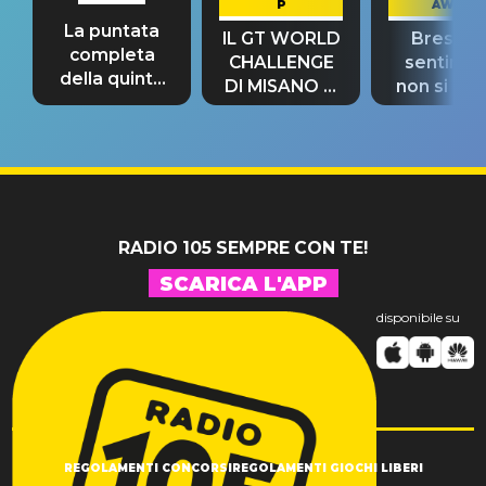
P
AWAY
La puntata
IL GT WORLD
Bresh: "I
completa
CHALLENGE
sentime
della quinta
DI MISANO si
non si pr
tappa
riconferma
fino alla n
un GRANDE
prima"
SUCCESSO!
RADIO 105 SEMPRE CON TE!
SCARICA L'APP
disponibile su
REGOLAMENTI CONCORSI
REGOLAMENTI GIOCHI LIBERI