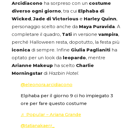
Arcidiacono
ha sorpreso con un
costume
diverso ogni giorno
, tra cui
Elphaba di
Wicked
,
Jade di Victorious
e
Harley Quinn
,
personaggio scelto anche da
Maya Puravida
. A
completare il quadro,
Tati
in versione
vampira
,
perché Halloween resta, dopotutto, la festa più
iconica
di sempre. Infine
Giulia Paglianiti
ha
optato per un look da
leopardo
, mentre
Arianne Makeup
ha scelto
Charlie
Morningstar
di
Hazbin Hotel
.
@eleonora.arcidiacono
Elphaba per il giorno 9 ci ho impiegato 3
ore per fare questo costume
♬ Popular – Ariana Grande
@tatianakaerr_