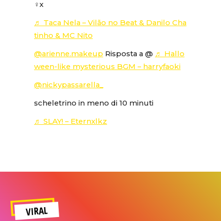
‍♀️x
♬ Taca Nela – Vilão no Beat & Danilo Cha
tinho & MC Nito
@arienne.makeup
Risposta a @
♬ Hallo
ween-like mysterious BGM – harryfaoki
@nickypassarella_
scheletrino in meno di 10 minuti
♬ SLAY! – Eternxlkz
VIRAL