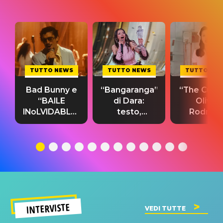
TUTTO NEWS
TUTTO NEWS
TUTTO NE
Bad Bunny e
“Bangaranga”
“The Cure”
“BAILE
di Dara:
Olivia
INoLVIDABLE”:
testo,
Rodrigo
testo,
traduzione e
testo,
traduzione e
significato
traduzion
significato
del singolo
significa
INTERVISTE
VEDI TUTTE