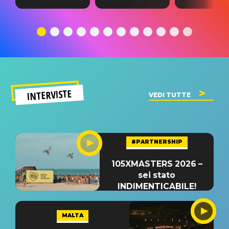
testo,
traduzione e
testo,
traduzione e
significato
traduzion
significato
del singolo
significa
INTERVISTE
VEDI TUTTE
#PARTNERSHIP
105XMASTERS 2026 –
sei stato
INDIMENTICABILE!
MALTA