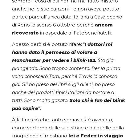
sempre – cosa di cui non ha mai fatto mistero
anche nelle sue canzoni – e non aveva potuto
partecipare all’unica data italiana a Casalecchio
di Reno lo scorso 6 ottobre perché
ancora
ricoverato
in ospedale al Fatebenefratelli.
Adesso però si è potuto rifare: “
I dottori mi
hanno dato il permesso di volare a
Manchester per vedere i blink-182.
Sto già
piangendo. Sono troppo contento. Per la prima
volta conoscerò Tom, perché Travis lo conosco
già. Gli ho preso dei libri sugli alieni, ho preso
anche dei prodotti tipici italiani da portare a
tutti. Sono molto gasato.
Solo chi è fan dei blink
può capire
”.
Alla fine ciò che tanto sperava si è avverato,
come vediamo dalle sue storie e da quelle della
moglie che ci mostrano
lei e Fedez in viaggio