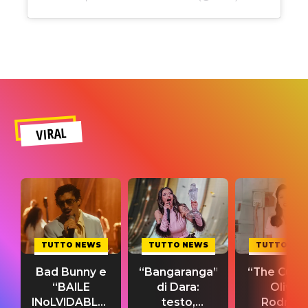
VIRAL
TUTTO NEWS
TUTTO NEWS
TUTTO NE
Bad Bunny e
“Bangaranga”
“The Cure”
“BAILE
di Dara:
Olivia
INoLVIDABLE”:
testo,
Rodrigo