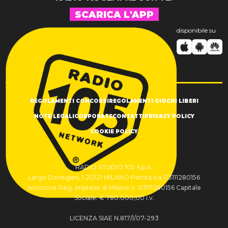
SCARICA L'APP
disponibile su
REGOLAMENTI CONCORSI
REGOLAMENTI GIOCHI LIBERI
NOTE LEGALI
CORPORATE
CONTATTI
PRIVACY POLICY
COOKIE POLICY
RADIO STUDIO 105 S.p.A.
Largo Donegani, 1 20121 MILANO Partita Iva 03111280156
Iscrizione Reg. Imprese di Milano n. 03111280156 Capitale
Sociale: € 780.000,00 i.v.
LICENZA SIAE N.817/I/07-293