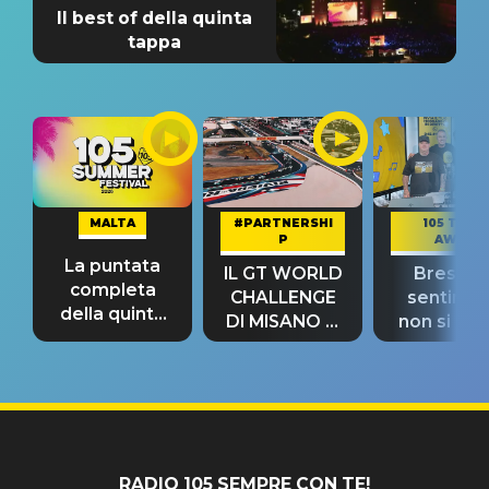
Il best of della quinta
tappa
MALTA
#PARTNERSHI
105 TAKE
P
AWAY
La puntata
IL GT WORLD
Bresh: "I
completa
CHALLENGE
sentime
della quinta
DI MISANO si
non si pr
tappa
riconferma
fino alla n
un GRANDE
prima"
SUCCESSO!
RADIO 105 SEMPRE CON TE!