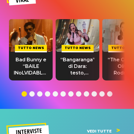
TUTTO NEWS
TUTTO NEWS
TUTTO NE
Bad Bunny e
“Bangaranga”
“The Cure”
“BAILE
di Dara:
Olivia
INoLVIDABLE”:
testo,
Rodrigo
testo,
traduzione e
testo,
traduzione e
significato
traduzion
significato
del singolo
significa
INTERVISTE
VEDI TUTTE