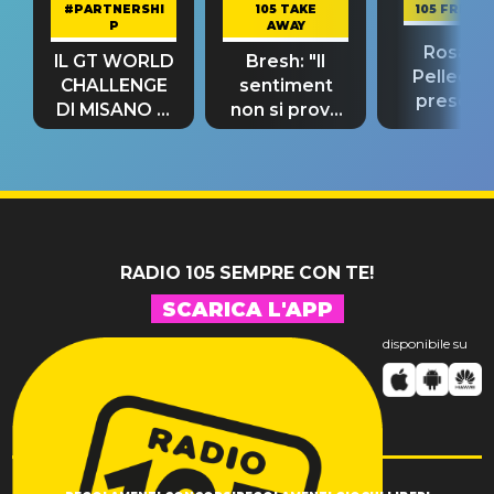
#PARTNERSHI
105 TAKE
105 FRIEND
P
AWAY
Rosario
IL GT WORLD
Bresh: "Il
Pellecch
CHALLENGE
sentiment
present
DI MISANO si
non si prova
“Così dov
riconferma
fino alla notte
andare
un GRANDE
prima"
SUCCESSO!
RADIO 105 SEMPRE CON TE!
SCARICA L'APP
disponibile su