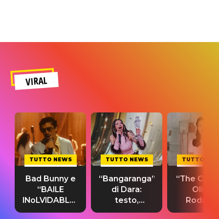
VIRAL
TUTTO NEWS
TUTTO NEWS
TUTTO NE
Bad Bunny e
“Bangaranga”
“The Cure”
“BAILE
di Dara:
Olivia
INoLVIDABLE”:
testo,
Rodrigo
testo,
traduzione e
testo,