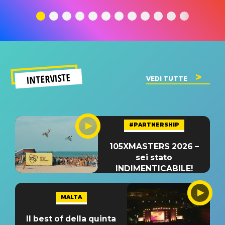
traduzione e
significato
traduzion
significato
del singolo
significa
INTERVISTE
VEDI TUTTE
#PARTNERSHIP
105XMASTERS 2026 –
sei stato
INDIMENTICABILE!
MALTA
Il best of della quinta