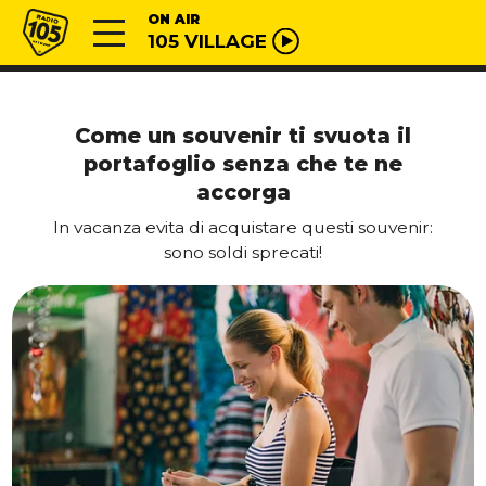
Vai al contenuto
Radio 105
ON AIR
105 VILLAGE
Come un souvenir ti svuota il
portafoglio senza che te ne
accorga
In vacanza evita di acquistare questi souvenir:
sono soldi sprecati!