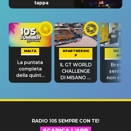
tappa
MALTA
#PARTNERSHI
105 TAKE
P
AWAY
La puntata
IL GT WORLD
Bresh: "I
completa
CHALLENGE
sentime
della quinta
DI MISANO si
non si pr
tappa
riconferma
fino alla n
un GRANDE
prima"
SUCCESSO!
RADIO 105 SEMPRE CON TE!
SCARICA L'APP