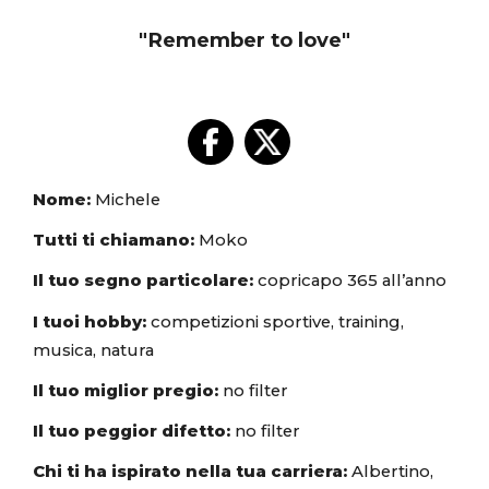
"Remember to love"
Nome:
Michele
Tutti ti chiamano:
Moko
Il tuo segno particolare:
copricapo 365 all’anno
I tuoi hobby:
competizioni sportive, training,
musica, natura
Il tuo miglior pregio:
no filter
Il tuo peggior difetto:
no filter
Chi ti ha ispirato nella tua carriera:
Albertino,