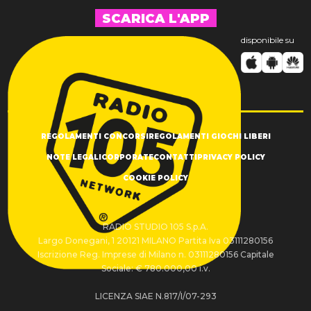
SCARICA L'APP
disponibile su
REGOLAMENTI CONCORSI
REGOLAMENTI GIOCHI LIBERI
NOTE LEGALI
CORPORATE
CONTATTI
PRIVACY POLICY
COOKIE POLICY
RADIO STUDIO 105 S.p.A.
Largo Donegani, 1 20121 MILANO Partita Iva 03111280156
Iscrizione Reg. Imprese di Milano n. 03111280156 Capitale
Sociale: € 780.000,00 i.v.
LICENZA SIAE N.817/I/07-293