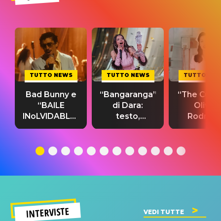
TUTTO NEWS
TUTTO NEWS
TUTTO NE
Bad Bunny e
“Bangaranga”
“The Cure”
“BAILE
di Dara:
Olivia
INoLVIDABLE”:
testo,
Rodrigo
testo,
traduzione e
testo,
traduzione e
significato
traduzion
significato
del singolo
significa
INTERVISTE
VEDI TUTTE