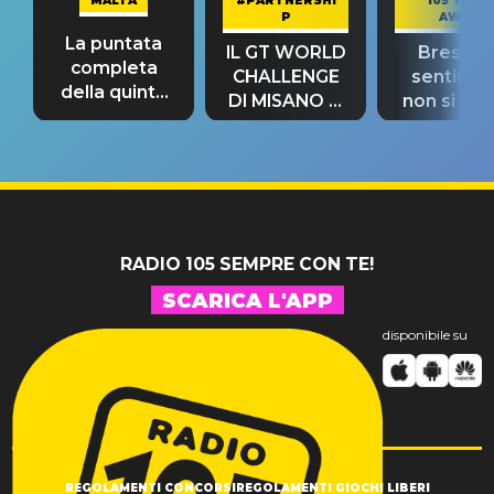
MALTA
#PARTNERSHI
105 TAKE
P
AWAY
La puntata
IL GT WORLD
Bresh: "I
completa
CHALLENGE
sentime
della quinta
DI MISANO si
non si pr
tappa
riconferma
fino alla n
un GRANDE
prima"
SUCCESSO!
RADIO 105 SEMPRE CON TE!
SCARICA L'APP
disponibile su
REGOLAMENTI CONCORSI
REGOLAMENTI GIOCHI LIBERI