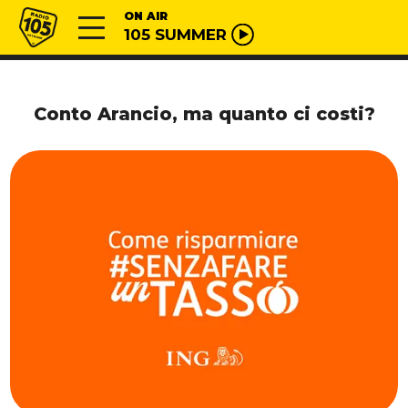
Vai al contenuto
Radio 105
ON AIR
105 SUMMER
Conto Arancio, ma quanto ci costi?