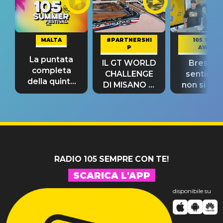
MALTA
#PARTNERSHI
105 TAKE
P
AWAY
La puntata
IL GT WORLD
Bresh: "I
completa
CHALLENGE
sentime
della quinta
DI MISANO si
non si pr
tappa
riconferma
fino alla n
un GRANDE
prima"
SUCCESSO!
RADIO 105 SEMPRE CON TE!
SCARICA L'APP
disponibile su