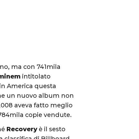
nno, ma con 741mila
minem
intitolato
o in America questa
 che un nuovo album non
2008 aveva fatto meglio
ò 784mila copie vendute.
ché
Recovery
è il sesto
 classifica di Billboard.