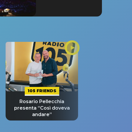
105 FRIENDS
Rosario Pellecchia
presenta “Così doveva
andare”