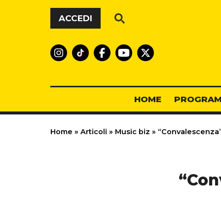
Vai al contenuto
ACCEDI
HOME
PROGRAM
Home
»
Articoli
»
Music biz
»
“Convalescenza”
“Con