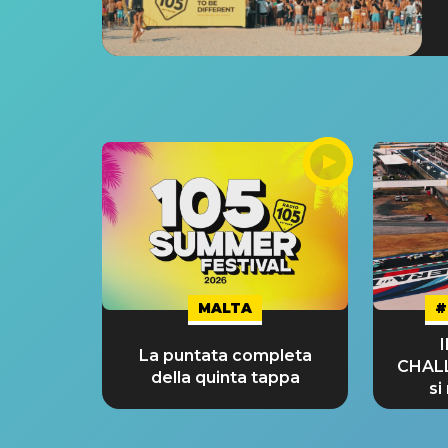
MALTA
#
La puntata completa
CHAL
della quinta tappa
si
GRA