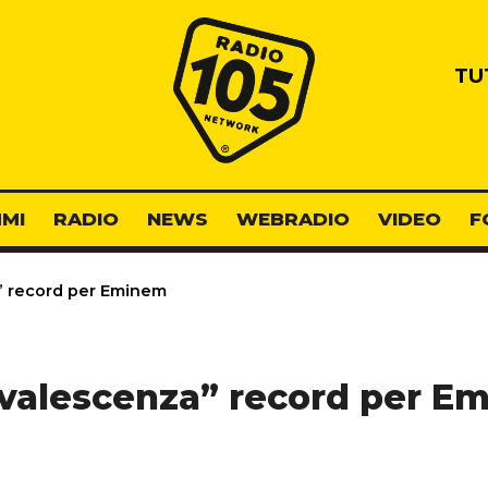
Radio 105
TU
MI
RADIO
NEWS
WEBRADIO
VIDEO
F
 record per Eminem
valescenza” record per E