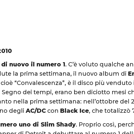
2010
di nuovo il numero 1
. C’è voluto qualche a
ute la prima settimana, il nuovo album di
E
, cioè “Convalescenza”, è il disco più vendut
. Segno dei tempi, erano ben diciotto mesi
nto nella prima settimana: nell’ottobre del 
orno degli
AC/DC
con
Black Ice
, che totalizz
numero uno di Slim Shady
. Proprio così, per
apper di Detroit a debuttare al numero 1 della