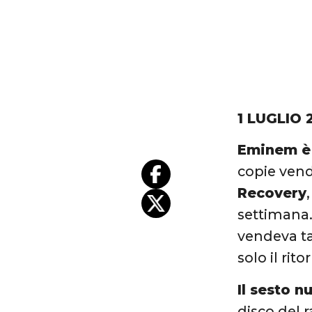
1 LUGLIO 
Eminem è 
copie vend
Recovery
settimana
vendeva ta
solo il rit
Il sesto 
disco del r