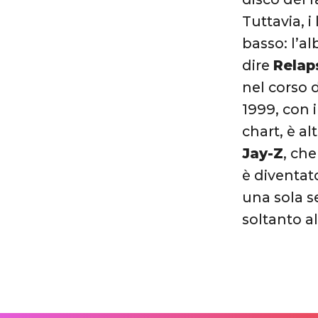
Tuttavia, i
basso: l’a
dire
Relap
nel corso d
1999, con 
chart, è al
Jay-Z
, che
è diventat
una sola s
soltanto a