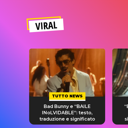
VIRAL
TUTTO NEWS
Bad Bunny e “BAILE
“
INoLVIDABLE”: testo,
traduzione e significato
s