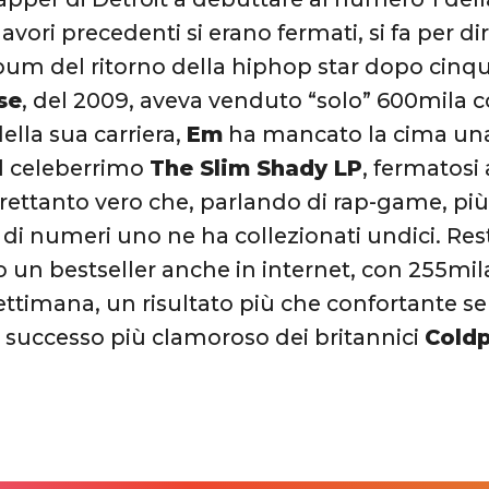
 lavori precedenti si erano fermati, si fa per 
lbum del ritorno della hiphop star dopo cinque
se
, del 2009, aveva venduto “solo” 600mila c
ella sua carriera,
Em
ha mancato la cima una 
il celeberrimo
The Slim Shady LP
, fermatosi
trettanto vero che, parlando di rap-game, più 
 di numeri uno ne ha collezionati undici. Rest
o un bestseller anche in internet, con 255mil
ettimana, un risultato più che confortante s
l successo più clamoroso dei britannici
Coldp