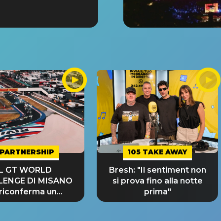
PARTNERSHIP
105 TAKE AWAY
IL GT WORLD
Bresh: "Il sentiment non
LENGE DI MISANO
si prova fino alla notte
 riconferma un
prima"
NDE SUCCESSO!