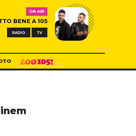
ON AIR
TTO BENE A 105
RADIO
TV
OTO
minem