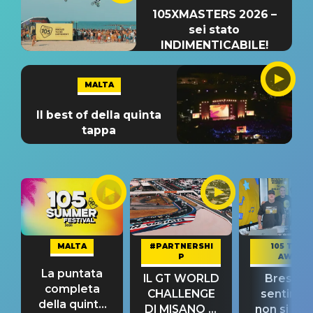
105XMASTERS 2026 –
sei stato
INDIMENTICABILE!
MALTA
Il best of della quinta
tappa
MALTA
#PARTNERSHI
105 TAKE
P
AWAY
La puntata
IL GT WORLD
Bresh: "I
completa
CHALLENGE
sentime
della quinta
DI MISANO si
non si pr