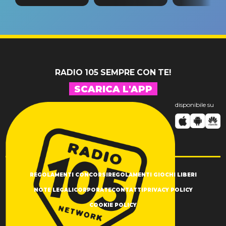
tappa
riconferma
fino alla n
un GRANDE
prima"
SUCCESSO!
RADIO 105 SEMPRE CON TE!
SCARICA L'APP
disponibile su
REGOLAMENTI CONCORSI
REGOLAMENTI GIOCHI LIBERI
NOTE LEGALI
CORPORATE
CONTATTI
PRIVACY POLICY
COOKIE POLICY