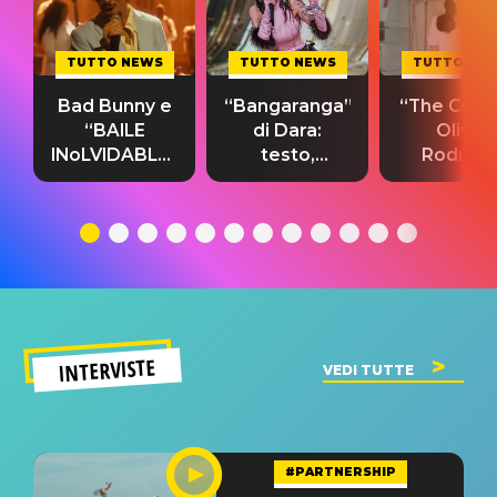
TUTTO NEWS
TUTTO NEWS
TUTTO NE
Bad Bunny e
“Bangaranga”
“The Cure”
“BAILE
di Dara:
Olivia
INoLVIDABLE”:
testo,
Rodrigo
testo,
traduzione e
testo,
traduzione e
significato
traduzion
significato
del singolo
significa
INTERVISTE
VEDI TUTTE
#PARTNERSHIP