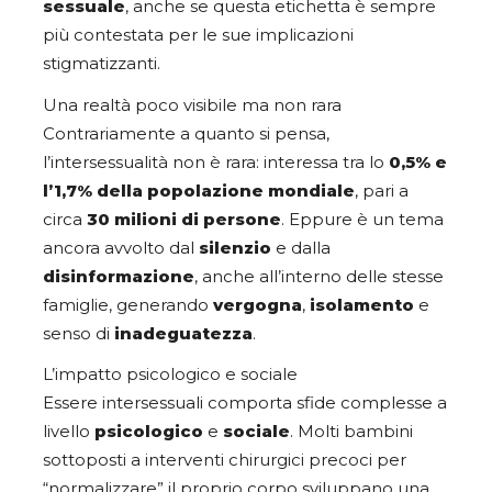
sessuale
, anche se questa etichetta è sempre
più contestata per le sue implicazioni
stigmatizzanti.
Una realtà poco visibile ma non rara
Contrariamente a quanto si pensa,
l’intersessualità non è rara: interessa tra lo
0,5% e
l’1,7% della popolazione mondiale
, pari a
circa
30 milioni di persone
. Eppure è un tema
ancora avvolto dal
silenzio
e dalla
disinformazione
, anche all’interno delle stesse
famiglie, generando
vergogna
,
isolamento
e
senso di
inadeguatezza
.
L’impatto psicologico e sociale
Essere intersessuali comporta sfide complesse a
livello
psicologico
e
sociale
. Molti bambini
sottoposti a interventi chirurgici precoci per
“normalizzare” il proprio corpo sviluppano una