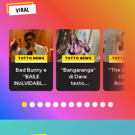
VIRAL
TUTTO NEWS
TUTTO NEWS
TUTTO NE
Bad Bunny e
“Bangaranga”
“The Cure”
“BAILE
di Dara:
Olivia
INoLVIDABLE”:
testo,
Rodrigo
testo,
traduzione e
testo,
traduzione e
significato
traduzion
significato
del singolo
significa