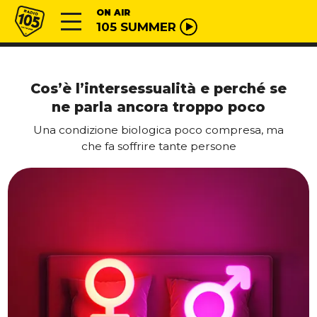
Vai al contenuto
Radio 105
ON AIR
105 SUMMER
Cos’è l’intersessualità e perché se
ne parla ancora troppo poco
Una condizione biologica poco compresa, ma
che fa soffrire tante persone