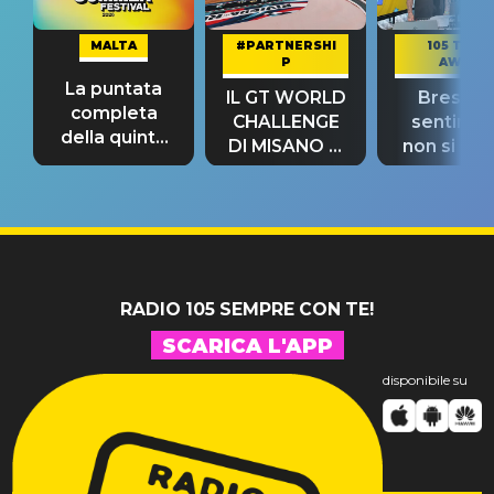
MALTA
#PARTNERSHI
105 TAKE
P
AWAY
La puntata
IL GT WORLD
Bresh: "I
completa
CHALLENGE
sentime
della quinta
DI MISANO si
non si pr
tappa
riconferma
fino alla n
un GRANDE
prima"
SUCCESSO!
RADIO 105 SEMPRE CON TE!
SCARICA L'APP
disponibile su