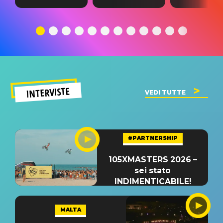
testo,
traduzione e
testo,
traduzione e
significato
traduzion
significato
del singolo
significa
INTERVISTE
VEDI TUTTE
#PARTNERSHIP
105XMASTERS 2026 –
sei stato
INDIMENTICABILE!
MALTA