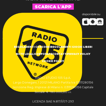
SCARICA L'APP
disponibile su
REGOLAMENTI CONCORSI
REGOLAMENTI GIOCHI LIBERI
NOTE LEGALI
CORPORATE
CONTATTI
PRIVACY POLICY
COOKIE POLICY
RADIO STUDIO 105 S.p.A.
Largo Donegani, 1 20121 MILANO Partita Iva 03111280156
Iscrizione Reg. Imprese di Milano n. 03111280156 Capitale
Sociale: € 780.000,00 i.v.
LICENZA SIAE N.817/I/07-293