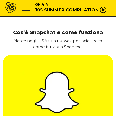
Vai al contenuto
Radio 105
ON AIR
105 SUMMER COMPILATION
Cos’è Snapchat e come funziona
Nasce negli USA una nuova app social: ecco
come funziona Snapchat