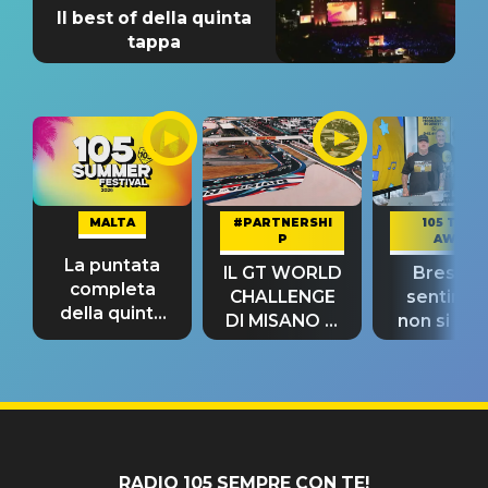
Il best of della quinta
tappa
MALTA
#PARTNERSHI
105 TAKE
P
AWAY
La puntata
IL GT WORLD
Bresh: "I
completa
CHALLENGE
sentime
della quinta
DI MISANO si
non si pr
tappa
riconferma
fino alla n
un GRANDE
prima"
SUCCESSO!
RADIO 105 SEMPRE CON TE!