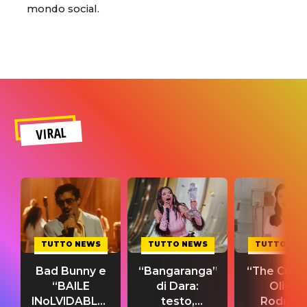
mondo social.
VIRAL
TUTTO NEWS
TUTTO NEWS
TUTTO NE
Bad Bunny e
“Bangaranga”
“The Cure”
“BAILE
di Dara:
Olivia
INoLVIDABLE”:
testo,
Rodrigo