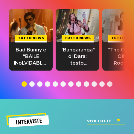
TUTTO NEWS
TUTTO NEWS
TUTTO NE
Bad Bunny e
“Bangaranga”
“The Cure”
“BAILE
di Dara:
Olivia
INoLVIDABLE”:
testo,
Rodrigo
testo,
traduzione e
testo,
traduzione e
significato
traduzion
significato
del singolo
significa
INTERVISTE
VEDI TUTTE