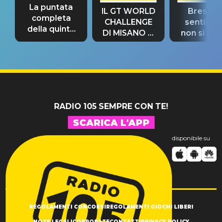
La puntata
IL GT WORLD
Bresh: "I
completa
CHALLENGE
sentime
della quinta
DI MISANO si
non si pr
tappa
riconferma
fino alla n
un GRANDE
prima"
SUCCESSO!
RADIO 105 SEMPRE CON TE!
SCARICA L'APP
disponibile su
REGOLAMENTI CONCORSI
REGOLAMENTI GIOCHI LIBERI
NOTE LEGALI
CORPORATE
CONTATTI
PRIVACY POLICY