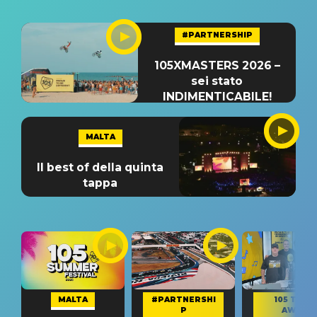
#PARTNERSHIP
105XMASTERS 2026 –
sei stato
INDIMENTICABILE!
MALTA
Il best of della quinta
tappa
MALTA
#PARTNERSHI
105 TAKE
P
AWAY