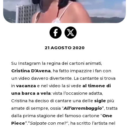
21 AGOSTO 2020
Su Instagram la regina dei cartoni animati,
Cristina D’Avena
, ha fatto impazzire i fan con
un video davvero divertente. La cantante si trova
in
vacanza
e nel video la si vede
al timone di
una barca a vela
: vista l’occasione adatta,
Cristina ha deciso di cantare una delle
sigle
più
amate di sempre, ossia “
All’arrembaggio
”, tratta
dalla prima stagione del famoso cartone “
One
Piece
”.”
Salpate con me?
“, ha scritto l’artista nel