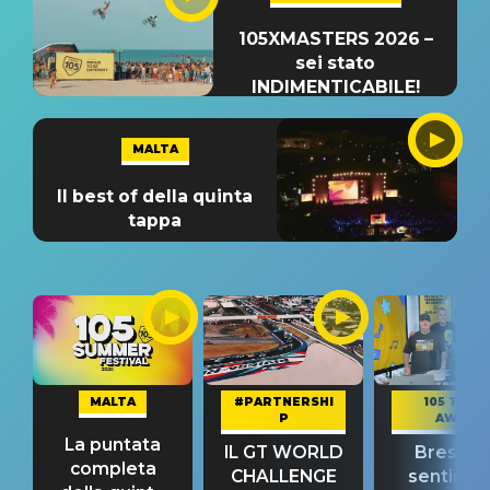
105XMASTERS 2026 –
sei stato
INDIMENTICABILE!
MALTA
Il best of della quinta
tappa
MALTA
#PARTNERSHI
105 TAKE
P
AWAY
La puntata
IL GT WORLD
Bresh: "I
completa
CHALLENGE
sentime