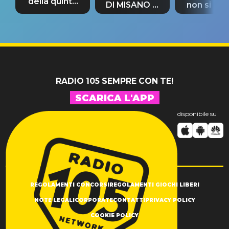
della quinta
DI MISANO si
non si pr
tappa
riconferma
fino alla n
un GRANDE
prima"
SUCCESSO!
RADIO 105 SEMPRE CON TE!
SCARICA L'APP
disponibile su
REGOLAMENTI CONCORSI
REGOLAMENTI GIOCHI LIBERI
NOTE LEGALI
CORPORATE
CONTATTI
PRIVACY POLICY
COOKIE POLICY