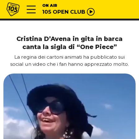
Vai al contenuto
Radio 105
ON AIR
105 OPEN CLUB
Cristina D’Avena in gita in barca
canta la sigla di “One Piece”
La regina dei cartoni animati ha pubblicato sui
social un video che i fan hanno apprezzato molto.