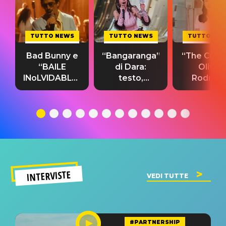
TUTTO NEWS
TUTTO NEWS
TUTTO NE
Bad Bunny e
“Bangaranga”
“The Cure”
“BAILE
di Dara:
Olivia
INoLVIDABLE”:
testo,
Rodrigo
testo,
traduzione e
testo,
traduzione e
significato
traduzion
significato
del singolo
significa
INTERVISTE
VEDI TUTTE
#PARTNERSHIP