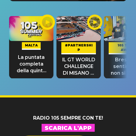
MALTA
#PARTNERSHI
105 TAKE
P
AWAY
La puntata
IL GT WORLD
Bresh: "I
completa
CHALLENGE
sentime
della quinta
DI MISANO si
non si pr
tappa
riconferma
fino alla n
un GRANDE
prima"
SUCCESSO!
RADIO 105 SEMPRE CON TE!
SCARICA L'APP