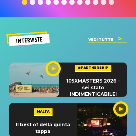
significato
del singolo
significa
INTERVISTE
VEDI TUTTE
#PARTNERSHIP
105XMASTERS 2026 –
sei stato
INDIMENTICABILE!
MALTA
Il best of della quinta
tappa