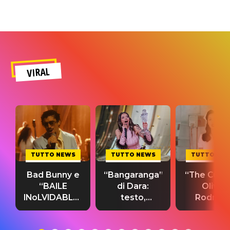
VIRAL
TUTTO NEWS
TUTTO NEWS
TUTTO NE
Bad Bunny e
“Bangaranga”
“The Cure”
“BAILE
di Dara:
Olivia
INoLVIDABLE”:
testo,
Rodrigo
testo,
traduzione e
testo,
traduzione e
significato
traduzion