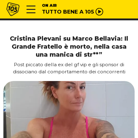
Vai al contenuto
Radio 105
ON AIR
TUTTO BENE A 105
Cristina Plevani su Marco Bellavia: Il
Grande Fratello è morto, nella casa
una manica di str**”
Post piccato della ex del gf vip e gli sponsor di
dissociano dal comportamento dei concorrenti