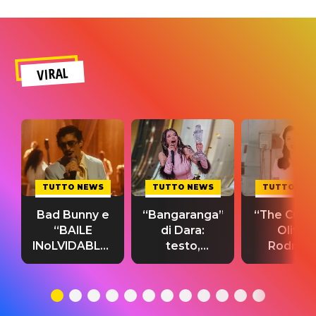
VIRAL
TUTTO NEWS
TUTTO NEWS
TUTTO NE
Bad Bunny e
“Bangaranga”
“The Cure”
“BAILE
di Dara:
Olivia
INoLVIDABLE”:
testo,
Rodrigo
testo,
traduzione e
testo,
traduzione e
significato
traduzion
significato
del singolo
significa