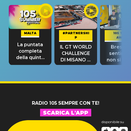
MALTA
#PARTNERSHI
105 TAKE
P
AWAY
La puntata
IL GT WORLD
Bresh: "I
completa
CHALLENGE
sentime
della quinta
DI MISANO si
non si pr
tappa
riconferma
fino alla n
un GRANDE
prima"
SUCCESSO!
RADIO 105 SEMPRE CON TE!
SCARICA L'APP
disponibile su