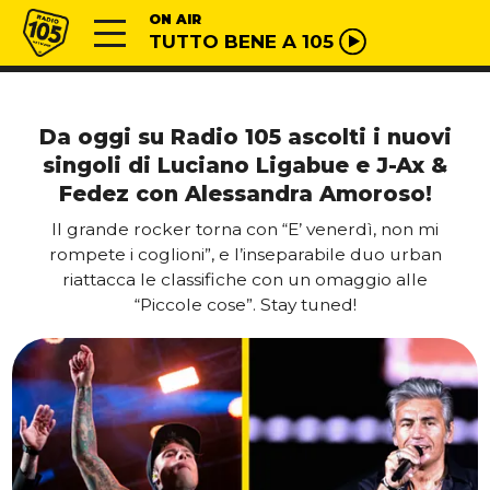
Vai al contenuto
Radio 105
ON AIR
TUTTO BENE A 105
Da oggi su Radio 105 ascolti i nuovi
singoli di Luciano Ligabue e J-Ax &
Fedez con Alessandra Amoroso!
Il grande rocker torna con “E’ venerdì, non mi
rompete i coglioni”, e l’inseparabile duo urban
riattacca le classifiche con un omaggio alle
“Piccole cose”. Stay tuned!