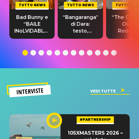
TUTTO NEWS
TUTTO NEWS
TUTTO NE
Bad Bunny e
“Bangaranga”
“The Cure”
“BAILE
di Dara:
Olivia
INoLVIDABLE”:
testo,
Rodrigo
testo,
traduzione e
testo,
traduzione e
significato
traduzion
significato
del singolo
significa
INTERVISTE
VEDI TUTTE
#PARTNERSHIP
105XMASTERS 2026 –