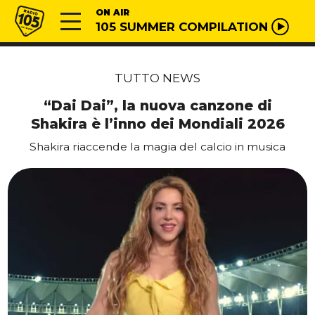
Vai al contenuto
Radio 105
ON AIR
105 SUMMER COMPILATION
TUTTO NEWS
“Dai Dai”, la nuova canzone di
Shakira è l’inno dei Mondiali 2026
Shakira riaccende la magia del calcio in musica