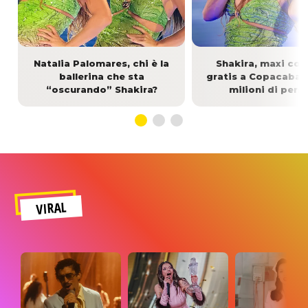
Natalia Palomares, chi è la
Shakira, maxi co
ballerina che sta
gratis a Copacaban
“oscurando” Shakira?
milioni di pers
VIRAL