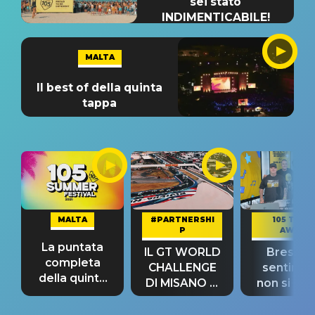
sei stato
INDIMENTICABILE!
MALTA
Il best of della quinta
tappa
MALTA
#PARTNERSHI
105 TAKE
P
AWAY
La puntata
IL GT WORLD
Bresh: "I
completa
CHALLENGE
sentime
della quinta
DI MISANO si
non si pr
tappa
riconferma
fino alla n
un GRANDE
prima"