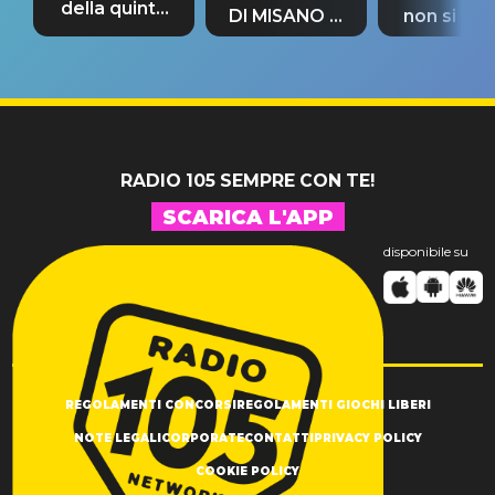
della quinta
DI MISANO si
non si pr
tappa
riconferma
fino alla n
un GRANDE
prima"
SUCCESSO!
RADIO 105 SEMPRE CON TE!
SCARICA L'APP
disponibile su
REGOLAMENTI CONCORSI
REGOLAMENTI GIOCHI LIBERI
NOTE LEGALI
CORPORATE
CONTATTI
PRIVACY POLICY
COOKIE POLICY