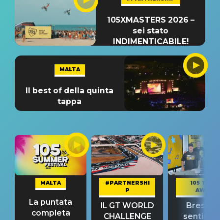
105XMASTERS 2026 –
sei stato
INDIMENTICABILE!
MALTA
Il best of della quinta
tappa
MALTA
#PARTNERSHI
105 TAKE
P
AWAY
La puntata
IL GT WORLD
Bresh: "I
completa
CHALLENGE
sentime