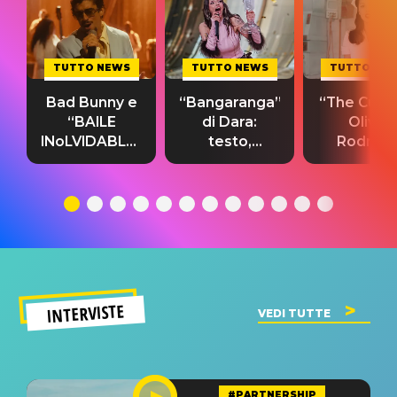
TUTTO NEWS
TUTTO NEWS
TUTTO NE
Bad Bunny e
“Bangaranga”
“The Cure”
“BAILE
di Dara:
Olivia
INoLVIDABLE”:
testo,
Rodrigo
testo,
traduzione e
testo,
traduzione e
significato
traduzion
significato
del singolo
significa
INTERVISTE
VEDI TUTTE
#PARTNERSHIP