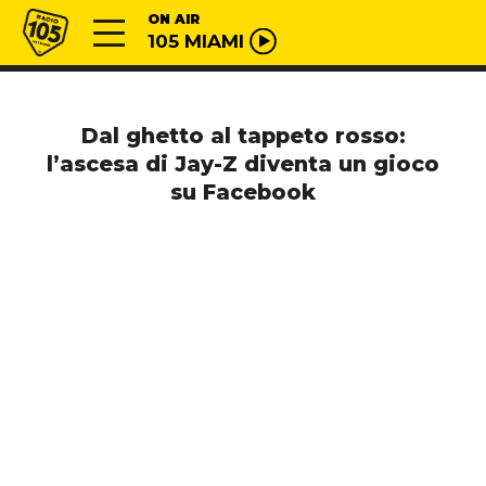
Vai al contenuto
Radio 105
ON AIR
105 MIAMI
Dal ghetto al tappeto rosso:
l’ascesa di Jay-Z diventa un gioco
su Facebook