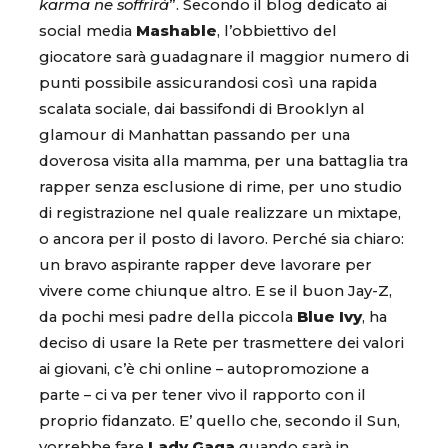
karma ne soffrirà
”. Secondo il blog dedicato ai
social media
Mashable
, l’obbiettivo del
giocatore sarà guadagnare il maggior numero di
punti possibile assicurandosi così una rapida
scalata sociale, dai bassifondi di Brooklyn al
glamour di Manhattan passando per una
doverosa visita alla mamma, per una battaglia tra
rapper senza esclusione di rime, per uno studio
di registrazione nel quale realizzare un mixtape,
o ancora per il posto di lavoro. Perché sia chiaro:
un bravo aspirante rapper deve lavorare per
vivere come chiunque altro. E se il buon Jay-Z,
da pochi mesi padre della piccola
Blue Ivy
, ha
deciso di usare la Rete per trasmettere dei valori
ai giovani, c’è chi online – autopromozione a
parte – ci va per tener vivo il rapporto con il
proprio fidanzato. E’ quello che, secondo il Sun,
vorrebbe fare
Lady Gaga
quando sarà in