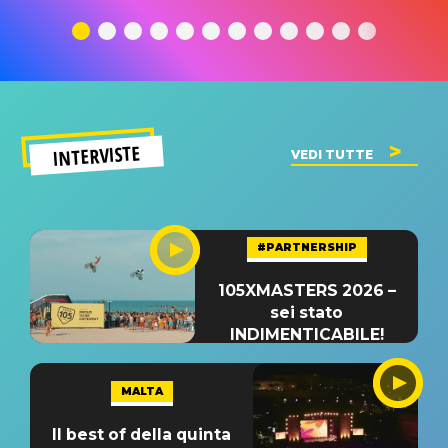
traduzione e
significato
traduzion
significato
del singolo
significa
INTERVISTE
VEDI TUTTE
#PARTNERSHIP
105XMASTERS 2026 –
sei stato
INDIMENTICABILE!
MALTA
Il best of della quinta