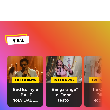
VIRAL
TUTTO NEWS
TUTTO NEWS
TUTTO NE
Bad Bunny e
“Bangaranga”
“The Cure”
“BAILE
di Dara:
Olivia
INoLVIDABLE”:
testo,
Rodrigo
testo,
traduzione e
testo,