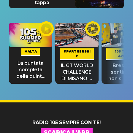
tappa
MALTA
#PARTNERSHI
105 TAKE
P
AWAY
La puntata
IL GT WORLD
Bresh: "I
completa
CHALLENGE
sentime
della quinta
DI MISANO si
non si pr
tappa
riconferma
fino alla n
un GRANDE
prima"
SUCCESSO!
RADIO 105 SEMPRE CON TE!
SCARICA L'APP