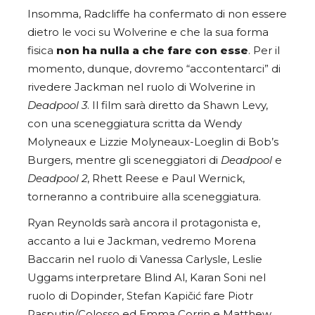
Insomma, Radcliffe ha confermato di non essere
dietro le voci su Wolverine e che la sua forma
fisica
non ha nulla a che fare con esse
. Per il
momento, dunque, dovremo “accontentarci” di
rivedere Jackman nel ruolo di Wolverine in
Deadpool 3
. Il film sarà diretto da Shawn Levy,
con una sceneggiatura scritta da Wendy
Molyneaux e Lizzie Molyneaux-Loeglin di Bob’s
Burgers, mentre gli sceneggiatori di
Deadpool
e
Deadpool 2
, Rhett Reese e Paul Wernick,
torneranno a contribuire alla sceneggiatura.
Ryan Reynolds sarà ancora il protagonista e,
accanto a lui e Jackman, vedremo Morena
Baccarin nel ruolo di Vanessa Carlysle, Leslie
Uggams interpretare Blind Al, Karan Soni nel
ruolo di Dopinder, Stefan Kapičić fare Piotr
Rasputin/Colosso ed Emma Corrin e Matthew