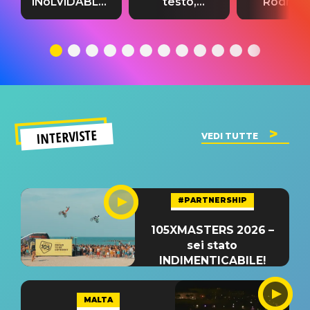
INoLVIDABLE”:
testo,
Rodrigo
testo,
traduzione e
testo,
traduzione e
significato
traduzion
significato
del singolo
significa
INTERVISTE
VEDI TUTTE
#PARTNERSHIP
105XMASTERS 2026 –
sei stato
INDIMENTICABILE!
MALTA