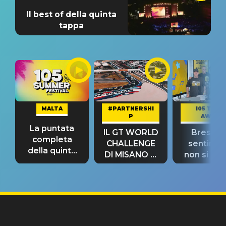
Il best of della quinta
tappa
MALTA
#PARTNERSHI
105 TAKE
P
AWAY
La puntata
IL GT WORLD
Bresh: "I
completa
CHALLENGE
sentime
della quinta
DI MISANO si
non si pr
tappa
riconferma
fino alla n
un GRANDE
prima"
SUCCESSO!