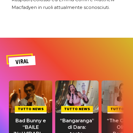
Macfadyen in ruoli attualmente sconosciuti.
VIRAL
TUTTO NEWS
TUTTO NEWS
TUTTO NE
Bad Bunny e
“Bangaranga”
“The Cure”
“BAILE
di Dara:
Olivia