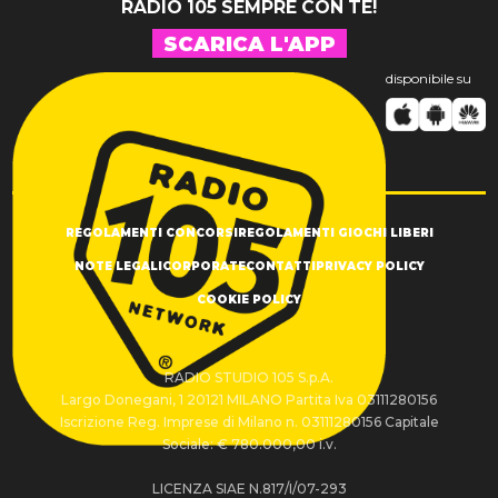
RADIO 105 SEMPRE CON TE!
SCARICA L'APP
disponibile su
REGOLAMENTI CONCORSI
REGOLAMENTI GIOCHI LIBERI
NOTE LEGALI
CORPORATE
CONTATTI
PRIVACY POLICY
COOKIE POLICY
RADIO STUDIO 105 S.p.A.
Largo Donegani, 1 20121 MILANO Partita Iva 03111280156
Iscrizione Reg. Imprese di Milano n. 03111280156 Capitale
Sociale: € 780.000,00 i.v.
LICENZA SIAE N.817/I/07-293