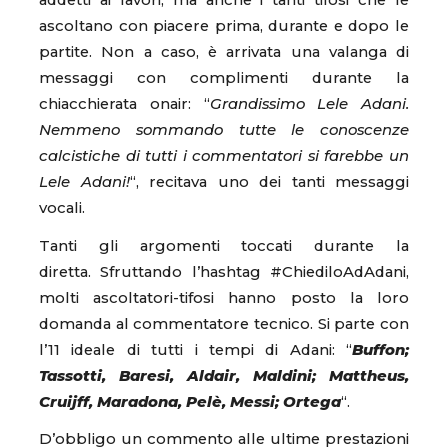
addetti ai lavori, ma anche i tanti tifosi che le
ascoltano con piacere prima, durante e dopo le
partite. Non a caso, è arrivata una valanga di
messaggi con complimenti durante la
chiacchierata onair: “
Grandissimo Lele Adani.
Nemmeno sommando tutte le conoscenze
calcistiche di tutti i commentatori si farebbe un
Lele Adani!
“, recitava uno dei tanti messaggi
vocali.
Tanti gli argomenti toccati durante la
diretta. Sfruttando l’hashtag #ChiediloAdAdani,
molti ascoltatori-tifosi hanno posto la loro
domanda al commentatore tecnico. Si parte con
l’11 ideale di tutti i tempi di Adani: “
Buffon;
Tassotti, Baresi, Aldair, Maldini; Mattheus,
Cruijff, Maradona, Pelè, Messi; Ortega
“.
D’obbligo un commento alle ultime prestazioni