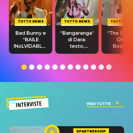
TUTTO NEWS
TUTTO NEWS
TUTTO NE
Bad Bunny e
“Bangaranga”
“The Cure”
“BAILE
di Dara:
Olivia
INoLVIDABLE”:
testo,
Rodrigo
testo,
traduzione e
testo,
traduzione e
significato
traduzion
significato
del singolo
significa
INTERVISTE
VEDI TUTTE
#PARTNERSHIP