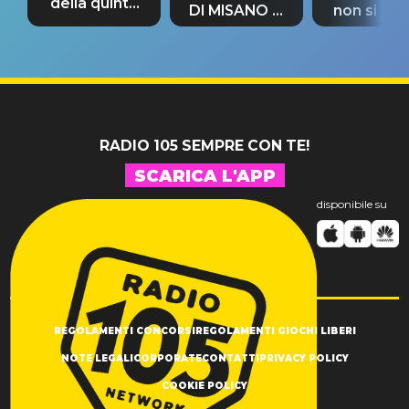
della quinta
DI MISANO si
non si pr
tappa
riconferma
fino alla n
un GRANDE
prima"
SUCCESSO!
RADIO 105 SEMPRE CON TE!
SCARICA L'APP
disponibile su
REGOLAMENTI CONCORSI
REGOLAMENTI GIOCHI LIBERI
NOTE LEGALI
CORPORATE
CONTATTI
PRIVACY POLICY
COOKIE POLICY