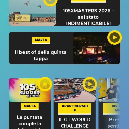
105XMASTERS 2026 –
sei stato
INDIMENTICABILE!
MALTA
Il best of della quinta
tappa
MALTA
#PARTNERSHI
105 TAKE
P
AWAY
La puntata
IL GT WORLD
Bresh: "I
completa
CHALLENGE
sentime