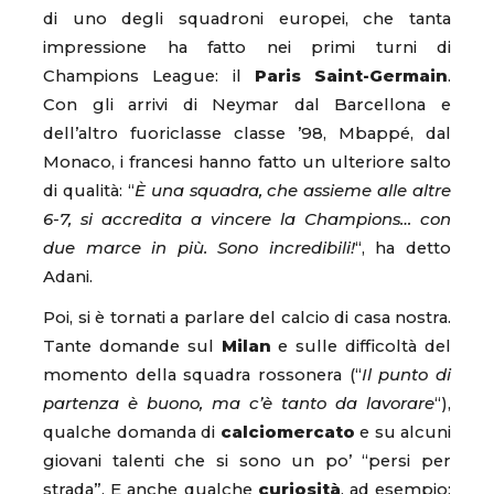
di uno degli squadroni europei, che tanta
impressione ha fatto nei primi turni di
Champions League: il
Paris Saint-Germain
.
Con gli arrivi di Neymar dal Barcellona e
dell’altro fuoriclasse classe ’98, Mbappé, dal
Monaco, i francesi hanno fatto un ulteriore salto
di qualità: “
È una squadra, che assieme alle altre
6-7, si accredita a vincere la Champions… con
due marce in più. Sono incredibili!
“, ha detto
Adani.
Poi, si è tornati a parlare del calcio di casa nostra.
Tante domande sul
Milan
e sulle difficoltà del
momento della squadra rossonera (“
Il punto di
partenza è buono, ma c’è tanto da lavorare
“),
qualche domanda di
calciomercato
e su alcuni
giovani talenti che si sono un po’ “persi per
strada”. E anche qualche
curiosità
, ad esempio: