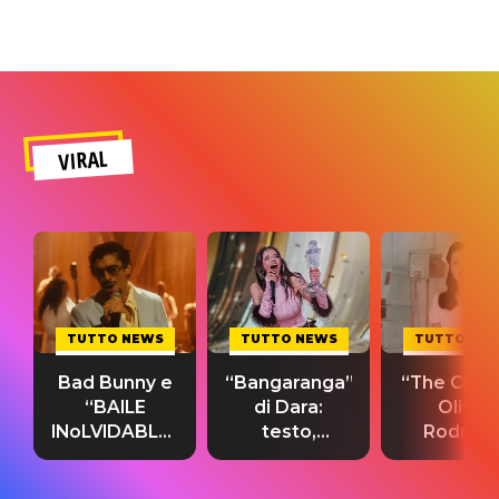
VIRAL
TUTTO NEWS
TUTTO NEWS
TUTTO NE
Bad Bunny e
“Bangaranga”
“The Cure”
“BAILE
di Dara:
Olivia
INoLVIDABLE”:
testo,
Rodrigo
testo,
traduzione e
testo,
traduzione e
significato
traduzion