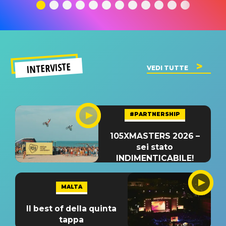
significato
del singolo
significa
INTERVISTE
VEDI TUTTE
#PARTNERSHIP
105XMASTERS 2026 –
sei stato
INDIMENTICABILE!
MALTA
Il best of della quinta
tappa