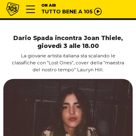
Vai al contenuto
Radio 105
ON AIR
TUTTO BENE A 105
Dario Spada incontra Joan Thiele,
giovedì 3 alle 18.00
La giovane artista italiana sta scalando le
classifiche con “Lost Ones”, cover della “maestra
del nostro tempo” Lauryn Hill.