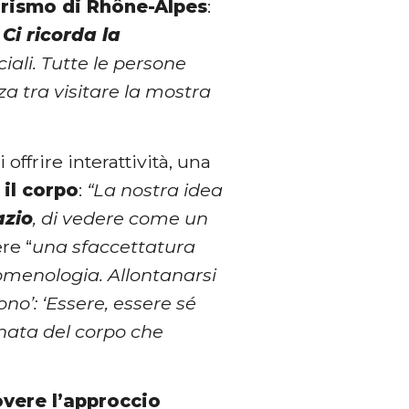
urismo di Rhône-Alpes
:
.
Ci ricorda la
ociali. Tutte le persone
za tra visitare la mostra
offrire interattività, una
 il corpo
:
“La nostra idea
azio
, di vedere come un
re “
una sfaccettatura
omenologia. Allontanarsi
no’: ‘Essere, essere sé
rnata del corpo che
vere l’approccio