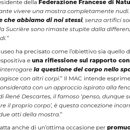
residente della
Federazione Francese di Nat
sante vivere una mostra completamente nudi
e che abbiamo di noi stessi
, senza artifici s
la Sucrière sono rimaste stupite dalla differen
di.”
 museo ha precisato come l’obiettivo sia quello di 
spositiva e
una riflessione sul rapporto con
i interrogare
la questione del corpo nello sp
agisce con altri corpi
.” Il MAC intende esprime
considerata con un approccio ispirato alla fen
di René Descartes, il famoso ‘penso, dunque so
ere il proprio corpo’, è questa concezione inca
due atti della mostra
.”
 tratta anche di un’ottima occasione per
promuo