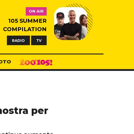
ON AIR
105 SUMMER
COMPILATION
RADIO
TV
OTO
mostra per