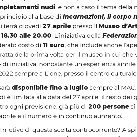
mpletamenti nudi
, e non a caso il tema della 
 principio alla base di
Incarnazioni, il corpo n
si terrà giovedì
27 aprile
presso il
Museo d’Ar
e
18.30 alle 20.00
. L’iniziativa della
Federazio
derato costo di
11 euro
, che include anche l’aper
tratta della prima volta per il museo in cui che 
 di iniziativa, nonostante un’esperienza simile
022 sempre a Lione, presso il centro culturale
sarà
disponibile fino a luglio
sempre al MAC. T
di è limitata alla data del 27 aprile, il resto dei 
ntro ogni previsione, già più di
200 persone
si
 aprile e il numero è in continuo aumento.
l motivo di questa scelta controcorrente? A sp