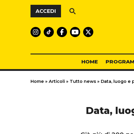
Vai al contenuto
ACCEDI
HOME
PROGRAM
Home
»
Articoli
»
Tutto news
»
Data, luogo e p
Data, luo