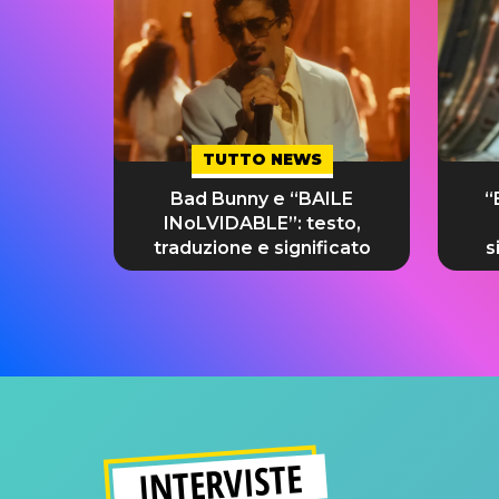
TUTTO NEWS
Bad Bunny e “BAILE
“
INoLVIDABLE”: testo,
traduzione e significato
s
INTERVISTE