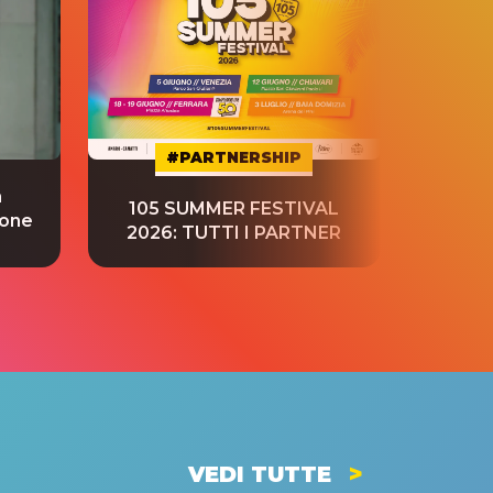
#PARTNERSHIP
a
“S
105 SUMMER FESTIVAL
ione
tradu
2026: TUTTI I PARTNER
VEDI TUTTE