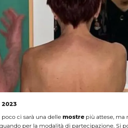
 2023
 poco ci sarà una delle
mostre
più attese, ma n
uando per la modalità di partecipazione. Si potrà