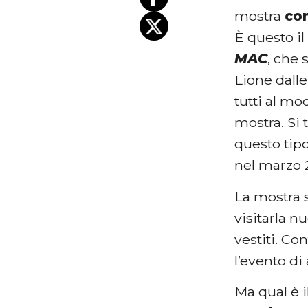
mostra
co
È questo il
MAC
, che 
Lione dall
tutti al mo
mostra. Si 
questo tipo
nel marzo 2
La mostra 
visitarla nu
vestiti. Co
l’evento di
Ma qual è i