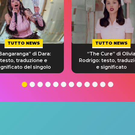
TUTTO NEWS
TUTTO NEWS
Bangaranga” di Dara:
“The Cure” di Olivi
testo, traduzione e
Rodrigo: testo, traduz
ignificato del singolo
e significato