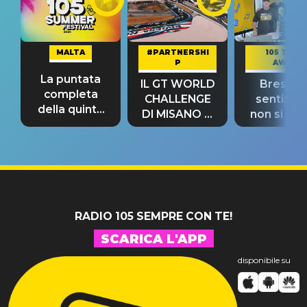
MALTA
#PARTNERSHI
105 TAKE
P
AWAY
La puntata
IL GT WORLD
Bresh: "I
completa
CHALLENGE
sentime
della quinta
DI MISANO si
non si pr
tappa
riconferma
fino alla n
un GRANDE
prima"
SUCCESSO!
RADIO 105 SEMPRE CON TE!
SCARICA L'APP
disponibile su