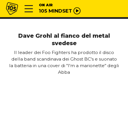
Vai al contenuto
Radio 105
ON AIR
105 MINDSET
Dave Grohl al fianco del metal
svedese
Il leader dei Foo Fighters ha prodotto il disco
della band scandinava dei Ghost BC's e suonato
la batteria in una cover di "I'm a marionette" degli
Abba