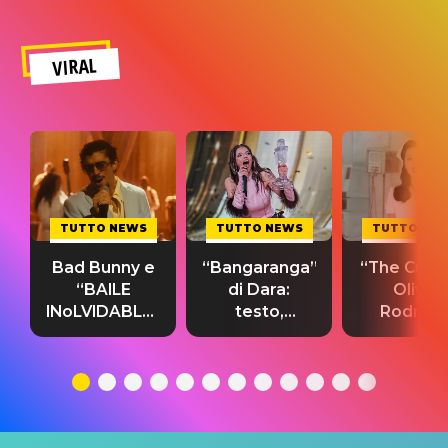
VIRAL
TUTTO NEWS
TUTTO NEWS
TUTTO NE
Bad Bunny e
“Bangaranga”
“The Cure”
“BAILE
di Dara:
Olivia
INoLVIDABLE”:
testo,
Rodrigo
testo,
traduzione e
testo,
traduzione e
significato
traduzion
significato
del singolo
significa