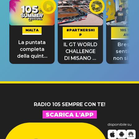
MALTA
#PARTNERSHI
105 TAKE
P
AWAY
La puntata
IL GT WORLD
Bresh: "I
completa
CHALLENGE
sentime
della quinta
DI MISANO si
non si pr
tappa
riconferma
fino alla n
un GRANDE
prima"
SUCCESSO!
RADIO 105 SEMPRE CON TE!
SCARICA L'APP
disponibile su