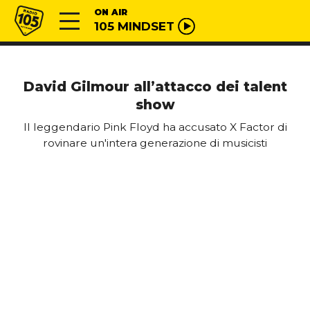
Vai al contenuto
Radio 105
ON AIR
105 MINDSET
David Gilmour all’attacco dei talent
show
Il leggendario Pink Floyd ha accusato X Factor di
rovinare un'intera generazione di musicisti