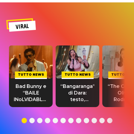
VIRAL
TUTTO NEWS
TUTTO NEWS
TUTTO NE
Bad Bunny e
“Bangaranga”
“The Cure”
“BAILE
di Dara:
Olivia
INoLVIDABLE”:
testo,
Rodrigo
testo,
traduzione e
testo,
traduzione e
significato
traduzion
significato
del singolo
significa