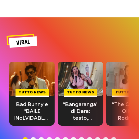
VIRAL
TUTTO NEWS
TUTTO NEWS
TUTTO NE
Bad Bunny e
“Bangaranga”
“The Cure”
“BAILE
di Dara:
Olivia
INoLVIDABLE”:
testo,
Rodrigo
testo,
traduzione e
testo,
traduzione e
significato
traduzion
significato
del singolo
significa