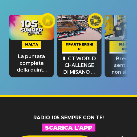
MALTA
#PARTNERSHI
105 TAKE
P
AWAY
La puntata
IL GT WORLD
Bresh: "I
completa
CHALLENGE
sentime
della quinta
DI MISANO si
non si pr
tappa
riconferma
fino alla n
un GRANDE
prima"
SUCCESSO!
RADIO 105 SEMPRE CON TE!
SCARICA L'APP