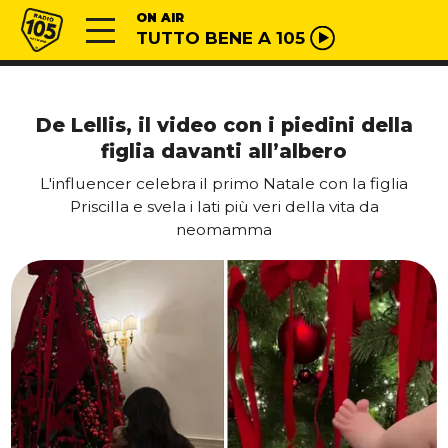
Vai al contenuto
Radio 105
ON AIR
TUTTO BENE A 105
De Lellis, il video con i piedini della
figlia davanti all’albero
L'influencer celebra il primo Natale con la figlia
Priscilla e svela i lati più veri della vita da
neomamma