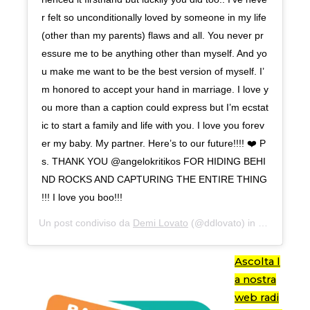
r felt so unconditionally loved by someone in my life
(other than my parents) flaws and all. You never pr
essure me to be anything other than myself. And yo
u make me want to be the best version of myself. I’
m honored to accept your hand in marriage. I love y
ou more than a caption could express but I’m ecstat
ic to start a family and life with you. I love you forev
er my baby. My partner. Here’s to our future!!!! ❤️ P
s. THANK YOU @angelokritikos FOR HIDING BEHI
ND ROCKS AND CAPTURING THE ENTIRE THING
!!! I love you boo!!!
Un post condiviso da
Demi Lovato
(@ddlovato) in data:
22 Lu
Ascolta l
a nostra
web radi