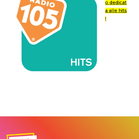
o dedicat
a alle hits
!