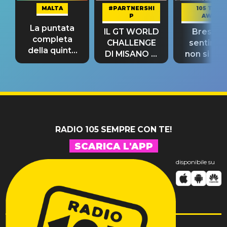
MALTA
#PARTNERSHI
105 TAKE
P
AWAY
La puntata
IL GT WORLD
Bresh: "I
completa
CHALLENGE
sentime
della quinta
DI MISANO si
non si pr
tappa
riconferma
fino alla n
un GRANDE
prima"
SUCCESSO!
RADIO 105 SEMPRE CON TE!
SCARICA L'APP
disponibile su