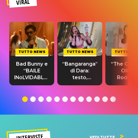
VIRAL
TUTTO NEWS
TUTTO NEWS
TUTTO NE
Bad Bunny e
“Bangaranga”
“The Cure”
“BAILE
di Dara:
Olivia
INoLVIDABLE”:
testo,
Rodrigo
testo,
traduzione e
testo,
traduzione e
significato
traduzion
significato
del singolo
significa
INTERVISTE
VEDI TUTTE