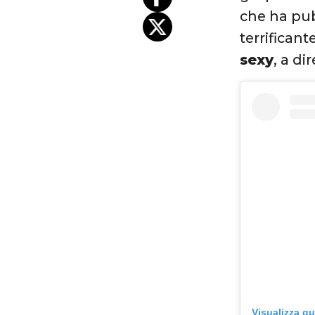
che ha pub
terrificant
sexy
, a dir
Visualizza q