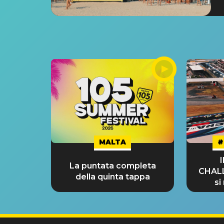
MALTA
#
La puntata completa
CHAL
della quinta tappa
si
GRA