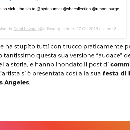
as so sick.. thanks to @hydesunset @sbecollection @umamiburge
viso da
Demi Lovato
(@ddlovato) in data:
27 Ott 2019 alle ore 8:15 PDT
e ha stupito tutti con trucco praticamente pe
 tantissimo questa sua versione “audace” de
lla storia, e hanno inondato il post di
comme
’artista si è presentata così alla sua
festa di
os Angeles
.