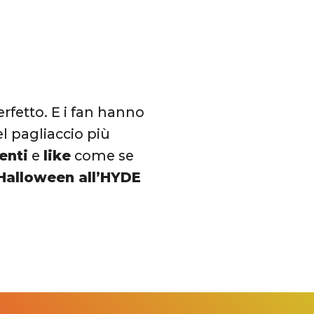
rfetto. E i fan hanno
l pagliaccio più
nti
e
like
come se
 Halloween all’HYDE