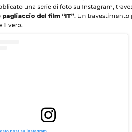
blicato una serie di foto su Instagram, trave
e
pagliaccio del film “IT”
. Un travestimento
e il vero.
uesto post su Instagram