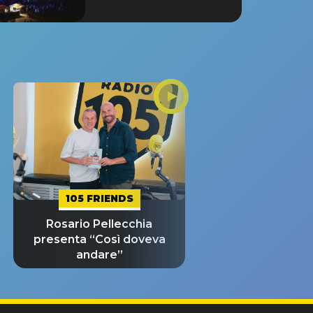
105 FRIENDS
Rosario Pellecchia
presenta “Così doveva
andare”