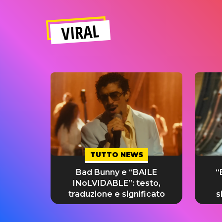
VIRAL
TUTTO NEWS
Bad Bunny e “BAILE
“
INoLVIDABLE”: testo,
traduzione e significato
s