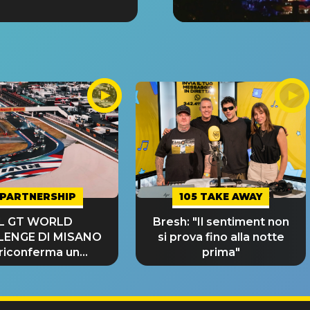
PARTNERSHIP
105 TAKE AWAY
IL GT WORLD
Bresh: "Il sentiment non
LENGE DI MISANO
si prova fino alla notte
 riconferma un
prima"
NDE SUCCESSO!