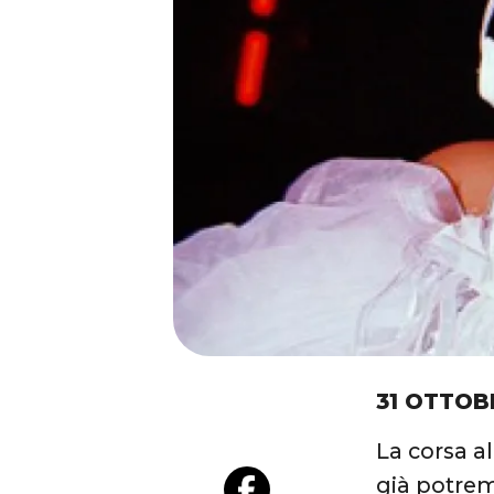
31 OTTOB
La corsa al
già potremm