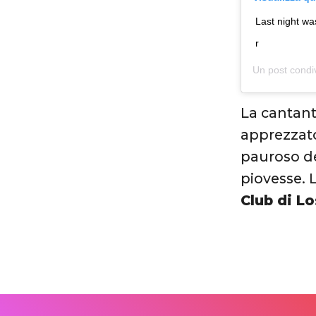
Last night w
r
Un post condi
La cantant
apprezzato
pauroso de
piovesse. L
Club di L