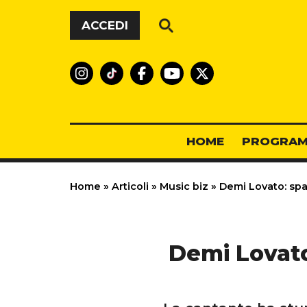
Vai al contenuto
ACCEDI
HOME
PROGRAM
Home
»
Articoli
»
Music biz
»
Demi Lovato: spa
Demi Lovato