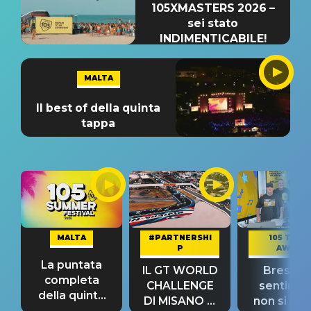
105XMASTERS 2026 –
sei stato
INDIMENTICABILE!
MALTA
Il best of della quinta
tappa
MALTA
#PARTNERSHI
105 TAKE
P
AWAY
La puntata
IL GT WORLD
Bresh: "I
completa
CHALLENGE
sentime
della quinta
DI MISANO si
non si pr
tappa