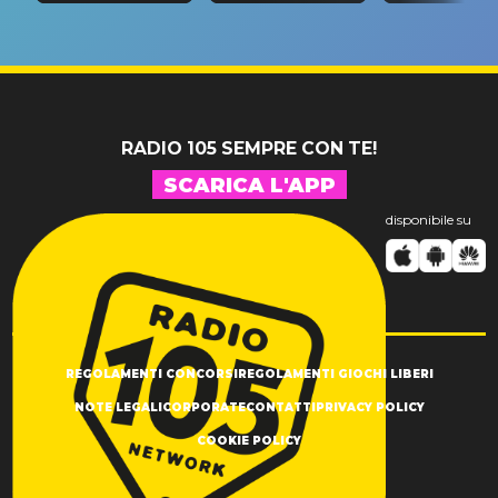
riconferma
fino alla n
un GRANDE
prima"
SUCCESSO!
RADIO 105 SEMPRE CON TE!
SCARICA L'APP
disponibile su
REGOLAMENTI CONCORSI
REGOLAMENTI GIOCHI LIBERI
NOTE LEGALI
CORPORATE
CONTATTI
PRIVACY POLICY
COOKIE POLICY