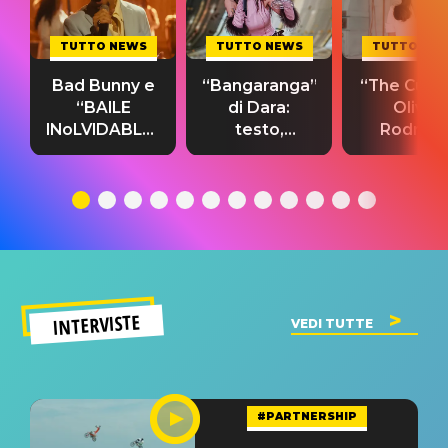
TUTTO NEWS
TUTTO NEWS
TUTTO NE
Bad Bunny e
“Bangaranga”
“The Cure”
“BAILE
di Dara:
Olivia
INoLVIDABLE”:
testo,
Rodrigo
testo,
traduzione e
testo,
traduzione e
significato
traduzion
significato
del singolo
significa
INTERVISTE
VEDI TUTTE
#PARTNERSHIP