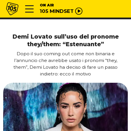
Vai al contenuto
Radio 105
ON AIR
105 MINDSET
Demi Lovato sull’uso del pronome
they/them: “Estenuante”
Dopo il suo coming out come non binaria e
l’annuncio che avrebbe usato i pronomi “they,
them”, Demi Lovato ha deciso di fare un passo
indietro: ecco il motivo