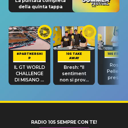
La puntata completa
della quinta tappa
#PARTNERSHI
105 TAKE
105 FRIEND
P
AWAY
Rosario
IL GT WORLD
Bresh: "Il
Pellecch
CHALLENGE
sentiment
present
DI MISANO si
non si prova
“Così dov
riconferma
fino alla notte
andare
un GRANDE
prima"
SUCCESSO!
RADIO 105 SEMPRE CON TE!