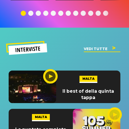
traduzione e
significato
traduzion
significato
del singolo
significa
INTERVISTE
VEDI TUTTE
MALTA
Il best of della quinta
tappa
MALTA