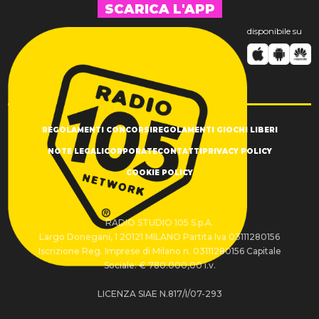
SCARICA L'APP
disponibile su
REGOLAMENTI CONCORSI
REGOLAMENTI GIOCHI LIBERI
NOTE LEGALI
CORPORATE
CONTATTI
PRIVACY POLICY
COOKIE POLICY
RADIO STUDIO 105 S.p.A.
Largo Donegani, 1 20121 MILANO Partita Iva 03111280156
Iscrizione Reg. Imprese di Milano n. 03111280156 Capitale
Sociale: € 780.000,00 i.v.
LICENZA SIAE N.817/I/07-293