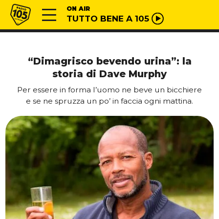
Vai al contenuto
Radio 105
ON AIR
TUTTO BENE A 105
“Dimagrisco bevendo urina”: la
storia di Dave Murphy
Per essere in forma l’uomo ne beve un bicchiere
e se ne spruzza un po’ in faccia ogni mattina.