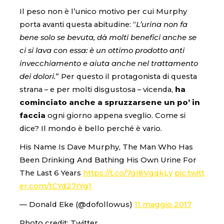
Il peso non è l’unico motivo per cui Murphy
porta avanti questa abitudine: “
L’urina non fa
bene solo se bevuta, dà molti benefici anche se
ci si lava con essa: è un ottimo prodotto anti
invecchiamento e aiuta anche nel trattamento
dei dolori.
” Per questo il protagonista di questa
strana – e per molti disgustosa – vicenda,
ha
cominciato anche a spruzzarsene un po’ in
faccia
ogni giorno appena sveglio. Come si
dice? Il mondo è bello perché è vario.
His Name Is Dave Murphy, The Man Who Has
Been Drinking And Bathing His Own Urine For
The Last 6 Years
https://t.co/7gI8VgqkLy
pic.twitt
er.com/tCYd27rYg1
— Donald Eke (@dofollowus)
11 maggio 2017
Photo credit: Twitter