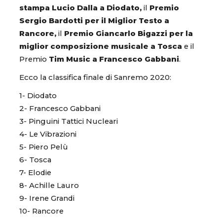
stampa Lucio Dalla a Diodato,
il
Premio
Sergio Bardotti per il Miglior Testo a
Rancore,
il
Premio Giancarlo Bigazzi per la
miglior composizione musicale a
Tosca
e il
Premio
Tim Music a
Francesco Gabbani
.
Ecco la classifica finale di Sanremo 2020:
1- Diodato
2- Francesco Gabbani
3- Pinguini Tattici Nucleari
4- Le Vibrazioni
5- Piero Pelù
6- Tosca
7- Elodie
8- Achille Lauro
9- Irene Grandi
10- Rancore