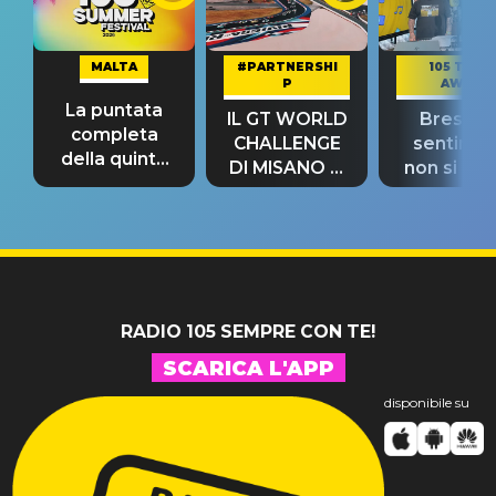
MALTA
#PARTNERSHI
105 TAKE
P
AWAY
La puntata
IL GT WORLD
Bresh: "I
completa
CHALLENGE
sentime
della quinta
DI MISANO si
non si pr
tappa
riconferma
fino alla n
un GRANDE
prima"
SUCCESSO!
RADIO 105 SEMPRE CON TE!
SCARICA L'APP
disponibile su