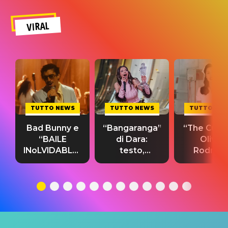
VIRAL
TUTTO NEWS
TUTTO NEWS
TUTTO NE
Bad Bunny e
“Bangaranga”
“The Cure”
“BAILE
di Dara:
Olivia
INoLVIDABLE”:
testo,
Rodrigo
testo,
traduzione e
testo,
traduzione e
significato
traduzion
significato
del singolo
significa