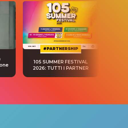
#PARTNERSHIP
a
“S
105 SUMMER FESTIVAL
ione
tradu
2026: TUTTI I PARTNER