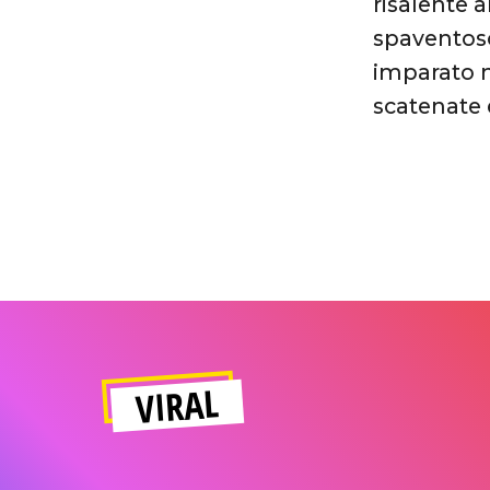
risalente 
spaventoso
imparato n
scatenate e
VIRAL