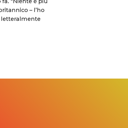
fa. “Niente è più
ritannico – l’ho
o letteralmente
.