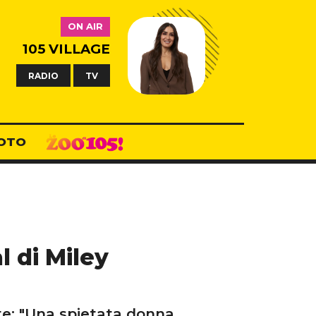
ON AIR
105 VILLAGE
RADIO
TV
OTO
l di Miley
nte: "Una spietata donna