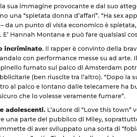
alla sua immagine provocante e dal suo att
no una “spietata donna d’affari”. “Ha sex appe
 – da un punto di vista economico è spietata,
 E’ Hannah Montana e può fare qualsiasi cos
o incriminato
. Il rapper è convinto della brav
candalo con performance messe su ad arte. I
spinello fumato sul palco di Amsterdam potr
blicitarie (ben riuscite tra l’altro). “Dopo l
tro al palco e lontano dalle telecamere ha but
icuro che lo volesse veramente fumare”.
le adolescenti.
L’autore di “Love this town” v
e una parte del pubblico di Miley, soprattutto
mmette di aver sviluppato una sorta di “fobia