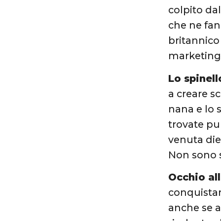
colpito d
che ne fan
britannico
marketing.
Lo spinell
a creare s
nana e lo 
trovate pub
venuta die
Non sono s
Occhio al
conquistar
anche se a