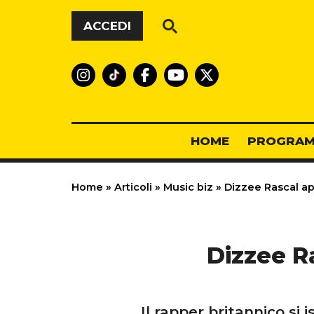
Vai al contenuto
ACCEDI
HOME
PROGRAM
Home
»
Articoli
»
Music biz
»
Dizzee Rascal app
Dizzee Ra
Il rapper britannico si