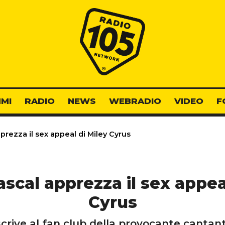
Radio 105
MI
RADIO
NEWS
WEBRADIO
VIDEO
F
rezza il sex appeal di Miley Cyrus
scal apprezza il sex appea
Cyrus
 iscrive al fan club della provocante canta