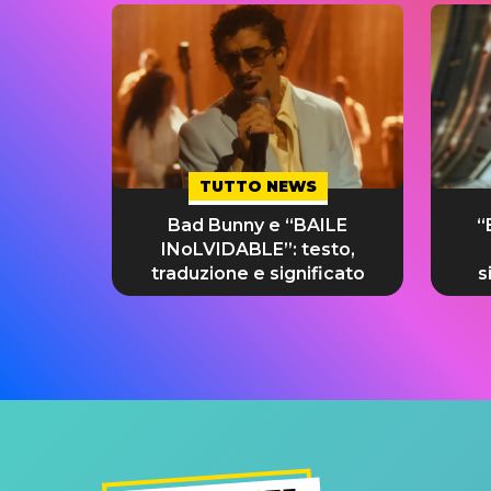
TUTTO NEWS
Bad Bunny e “BAILE
“
INoLVIDABLE”: testo,
traduzione e significato
s