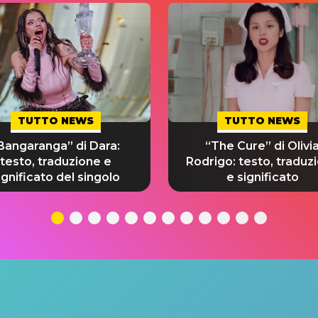
TUTTO NEWS
TUTTO NEWS
Bangaranga” di Dara:
“The Cure” di Olivi
testo, traduzione e
Rodrigo: testo, traduz
ignificato del singolo
e significato