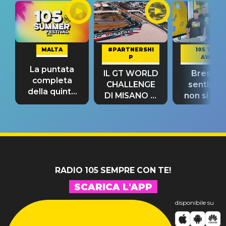
MALTA
#PARTNERSHI
105 TAKE
P
AWAY
La puntata
IL GT WORLD
Bresh: "I
completa
CHALLENGE
sentime
della quinta
DI MISANO si
non si pr
tappa
riconferma
fino alla n
un GRANDE
prima"
SUCCESSO!
RADIO 105 SEMPRE CON TE!
SCARICA L'APP
disponibile su