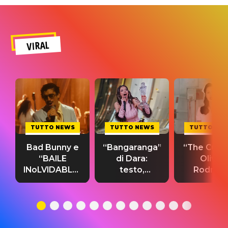
VIRAL
TUTTO NEWS
TUTTO NEWS
TUTTO NE
Bad Bunny e
“Bangaranga”
“The Cure”
“BAILE
di Dara:
Olivia
INoLVIDABLE”:
testo,
Rodrigo
testo,
traduzione e
testo,
traduzione e
significato
traduzion
significato
del singolo
significa