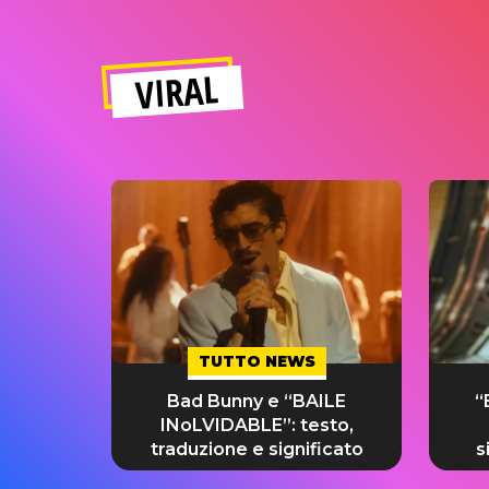
VIRAL
TUTTO NEWS
Bad Bunny e “BAILE
“
INoLVIDABLE”: testo,
traduzione e significato
s