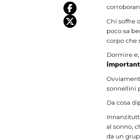
corroboran
Chi soffre 
poco sa ben
corpo che 
Dormire e,
importante
Ovviamente,
sonnellini 
Da cosa di
Innanzitutt
al sonno, c
da un grupp