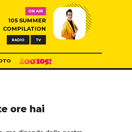
ON AIR
105 SUMMER
COMPILATION
RADIO
TV
OTO
te ore hai