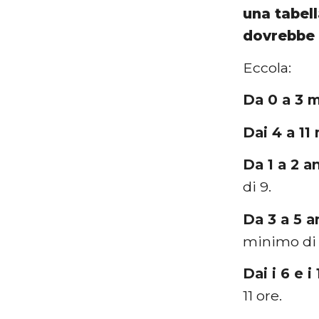
una tabell
dovrebbe 
Eccola:
Da 0 a 3 
Dai 4 a 11
Da 1 a 2 an
di 9.
Da 3 a 5 a
minimo di 
Dai i 6 e i
11 ore.