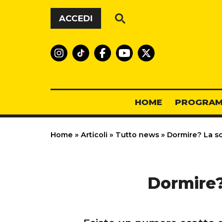
Vai al contenuto
ACCEDI
HOME
PROGRAM
Home
»
Articoli
»
Tutto news
»
Dormire? La sci
Dormire? 