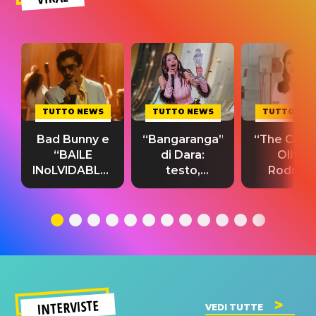
TUTTO NEWS
TUTTO NEWS
TUTTO NE
Bad Bunny e
“Bangaranga”
“The Cure”
“BAILE
di Dara:
Olivia
INoLVIDABLE”:
testo,
Rodrigo
testo,
traduzione e
testo,
traduzione e
significato
traduzion
significato
del singolo
significa
INTERVISTE
VEDI TUTTE