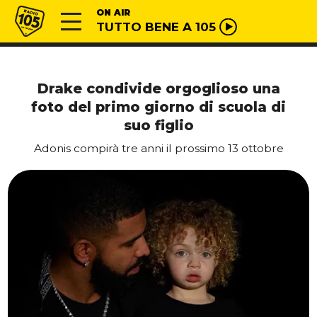
Vai al contenuto
Radio 105
ON AIR
TUTTO BENE A 105
Drake condivide orgoglioso una
foto del primo giorno di scuola di
suo figlio
Adonis compirà tre anni il prossimo 13 ottobre