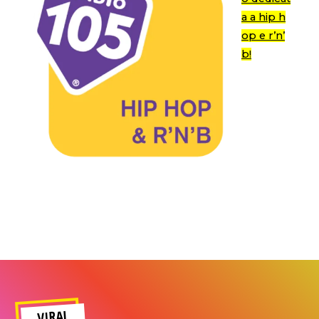
a a hip h
op e r’n’
b!
VIRAL