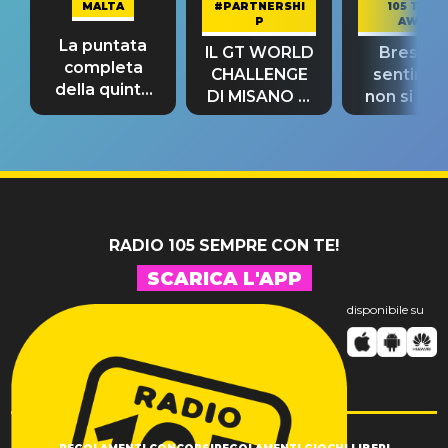
MALTA
#PARTNERSHI
105 TAKE
P
AWAY
La puntata
IL GT WORLD
Bresh: "I
completa
CHALLENGE
sentime
della quinta
DI MISANO si
non si pr
tappa
riconferma
fino alla n
un GRANDE
prima"
SUCCESSO!
RADIO 105 SEMPRE CON TE!
SCARICA L'APP
disponibile su