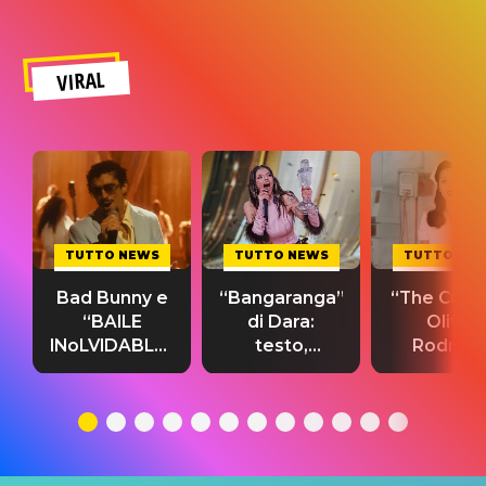
VIRAL
TUTTO NEWS
TUTTO NEWS
TUTTO NE
Bad Bunny e
“Bangaranga”
“The Cure”
“BAILE
di Dara:
Olivia
INoLVIDABLE”:
testo,
Rodrigo
testo,
traduzione e
testo,
traduzione e
significato
traduzion
significato
del singolo
significa