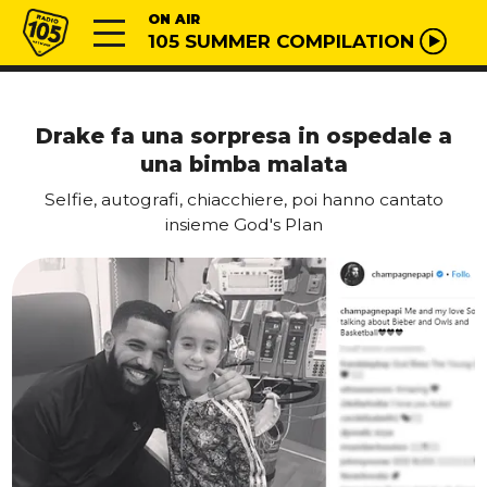
Vai al contenuto
Radio 105
ON AIR
105 SUMMER COMPILATION
Drake fa una sorpresa in ospedale a
una bimba malata
Selfie, autografi, chiacchiere, poi hanno cantato
insieme God's Plan