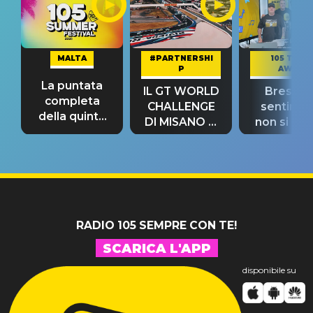
MALTA
#PARTNERSHI
105 TAKE
P
AWAY
La puntata
IL GT WORLD
Bresh: "I
completa
CHALLENGE
sentime
della quinta
DI MISANO si
non si pr
tappa
riconferma
fino alla n
un GRANDE
prima"
SUCCESSO!
RADIO 105 SEMPRE CON TE!
SCARICA L'APP
disponibile su