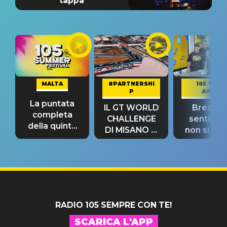
tappa
MALTA
#PARTNERSHI
105 TAKE
P
AWAY
La puntata
IL GT WORLD
Bresh: "I
completa
CHALLENGE
sentime
della quinta
DI MISANO si
non si pr
tappa
riconferma
fino alla n
un GRANDE
prima"
SUCCESSO!
RADIO 105 SEMPRE CON TE!
SCARICA L'APP