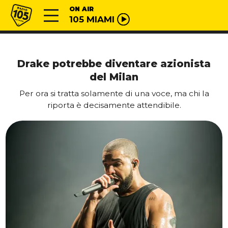
Vai al contenuto
Radio 105
ON AIR
105 MIAMI
Drake potrebbe diventare azionista
del Milan
Per ora si tratta solamente di una voce, ma chi la
riporta è decisamente attendibile.