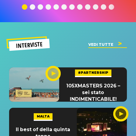
significato
del singolo
significa
INTERVISTE
VEDI TUTTE
#PARTNERSHIP
105XMASTERS 2026 –
sei stato
INDIMENTICABILE!
MALTA
Il best of della quinta