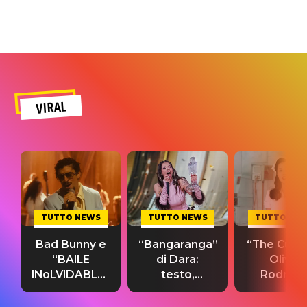
VIRAL
TUTTO NEWS
TUTTO NEWS
TUTTO NE
Bad Bunny e
“Bangaranga”
“The Cure”
“BAILE
di Dara:
Olivia
INoLVIDABLE”:
testo,
Rodrigo
testo,
traduzione e
testo,
traduzione e
significato
traduzion